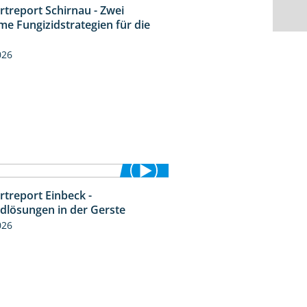
rtreport Schirnau - Zwei
4:27
me Fungizidstrategien für die
026
rtreport Einbeck -
6:50
idlösungen in der Gerste
026