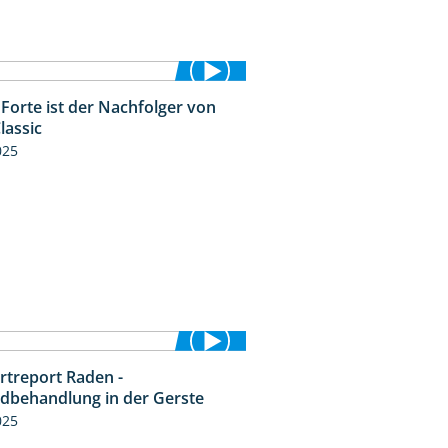
Forte ist der Nachfolger von
1:20
lassic
025
rtreport Raden -
4:49
idbehandlung in der Gerste
025