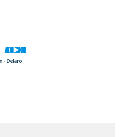
 - Delaro
4:42