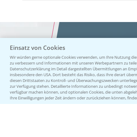
Einsatz von Cookies
Vegetables by Bayer
Wir würden gerne optionale Cookies verwenden, um Ihre Nutzung dies
zu verbessern und Informationen mit unseren Werbepartnern zu teilen.
Gemüsesa
Datenschutzerklärung im Detail dargestellten Übermittlungen an Empfä
insbesondere den USA. Dort besteht das Risiko, dass Ihre derart über
diesen Drittstaaten zu Kontroll- und Überwachungszwecken unterlie
von Veget
zur Verfügung stehen. Detaillierte Informationen zu unbedingt notwen
verfügbar machen können, und optionalen Cookies, die unten abgeleh
Ihre Einwilligungen jeder Zeit ändern oder zurückziehen können, finde
Bayer
WEBSITE BESUCHEN