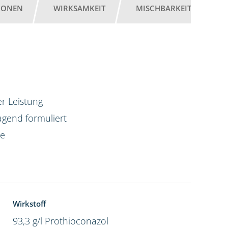
IONEN
WIRKSAMKEIT
MISCHBARKEIT
G
r Leistung
agend formuliert
te
Wirkstoff
93,3 g/l Prothioconazol