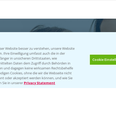
er Website besser zu verstehen, unsere Website
 Ihre Einwilligung umfasst auch die in der
atgut
nger in unsicheren Drittstaaten, wie
Cookie Einste
mittelten Daten dem Zugriff durch Behörden in
gen und dagegen keine wirksamen Rechtsbehelfe
ables
digen Cookies, ohne die wir die Webseite nicht
nt oder akzeptiert werden können, und wie Sie
Bis zu 4 Produkte vergleichen:
(noch 4)
n Sie in unserer
Privacy Statement