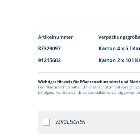
Artikelnummer
Verpackungsgröß
87329097
Karton 4 x 5 l Ka
91215602
Karton 2 x 10 l K
Wichtiger Hinweis für Pflanzenschutzmittel und Biozi
Für Pflanzenschutzmittel: „Pflanzenschutzmittel vorsichtig
befolgen.“ Für Biozide: „Biozidprodukte vorsichtig verwend
VERGLEICHEN