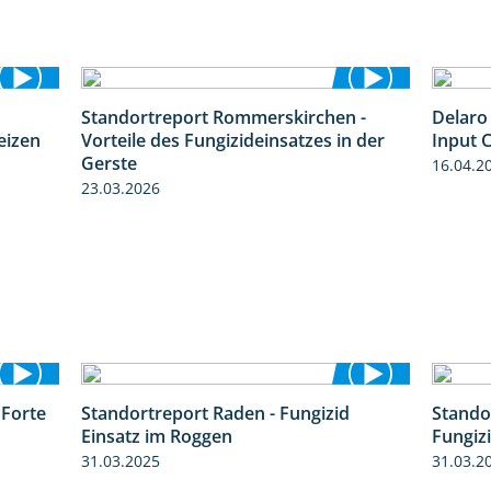
Standortreport Rommerskirchen -
Delaro 
7:08
5:47
eizen
Vorteile des Fungizideinsatzes in der
Input C
Gerste
16.04.2
23.03.2026
 Forte
Standortreport Raden - Fungizid
Stando
3:38
5:29
Einsatz im Roggen
Fungiz
31.03.2025
31.03.2