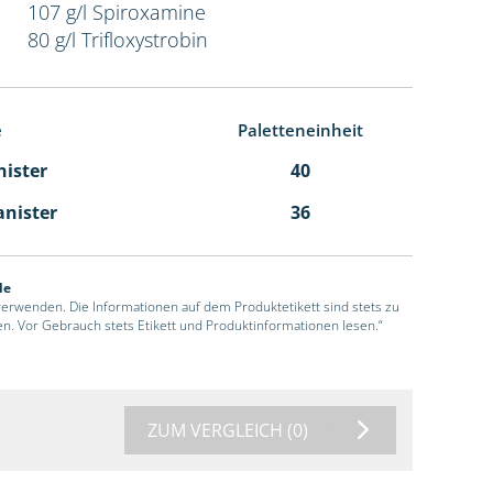
107 g/l Spiroxamine
80 g/l Trifloxystrobin
e
Paletteneinheit
nister
40
anister
36
de
 verwenden. Die Informationen auf dem Produktetikett sind stets zu
en. Vor Gebrauch stets Etikett und Produktinformationen lesen.“
ZUM VERGLEICH
(0)