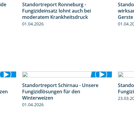
ide
Standortreport Ronneburg -
Stando
2:43
5:04
Fungizideinsatz lohnt auch bei
wirksa
moderatem Krankheitsdruck
Gerste
01.04.2026
01.04.2
Standortreport Schirnau - Unsere
Stando
5:10
4:30
izen
Fungizidlösungen für den
Fungiz
Winterweizen
23.03.2
01.04.2026