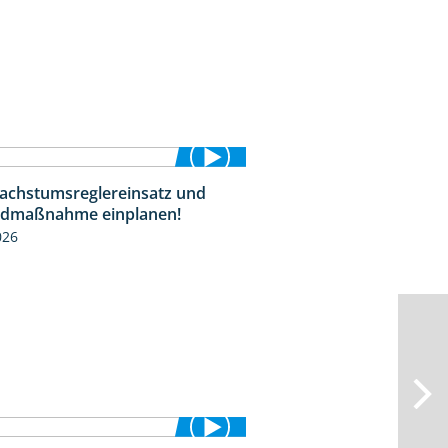
Wachstumsreglereinsatz und
1:23
idmaßnahme einplanen!
026