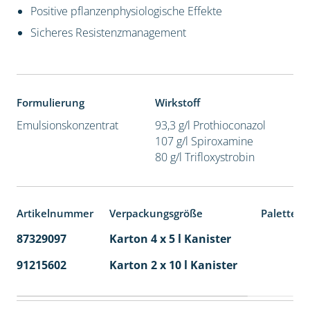
Positive pflanzenphysiologische Effekte
Sicheres Resistenzmanagement
Formulierung
Wirkstoff
Emulsionskonzentrat
93,3 g/l Prothioconazol
107 g/l Spiroxamine
80 g/l Trifloxystrobin
Artikelnummer
Verpackungsgröße
Palettene
87329097
Karton 4 x 5 l Kanister
40
91215602
Karton 2 x 10 l Kanister
36