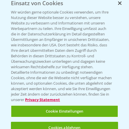
Einsatz von Cookies
Wir würden gerne optionale Cookies verwenden, um Ihre
Nutzung dieser Website besser zu verstehen, unsere
Website zu verbessern und Informationen mit unseren
Werbepartnern zu teilen. Ihre Einwilligung umfasst auch
die in der Datenschutzerklärung im Detail dargestellten
Übermittlungen an Empfänger in unsicheren Drittstaaten,
wie insbesondere den USA. Dort besteht das Risiko, dass
Ihre derart übermittelten Daten dem Zugriff durch
Standortreport Einbeck -
7:08
Behörden in diesen Drittstaaten zu Kontroll- und
Herausforderungen im Winterweizen und
Überwachungszwecken unterliegen und dagegen keine
wirksamen Rechtsbehelfe zur Verfügung stehen.
fungizide Lösungen
Detaillierte Informationen zu unbedingt notwendigen
23.03.2026
Cookies, ohne die wir die Webseite nicht verfügbar machen
können, und optionalen Cookies, die unten abgelehnt oder
akzeptiert werden können, und wie Sie Ihre Einwilligungen
jeder Zeit ändern oder zurückziehen können, finden Sie in
unserer
Privacy Statement
Cookie Einstellungen
Standortreport Rommerskirchen - Vorteile
Cookies ablehnen