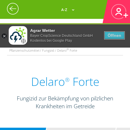
A-Z
Agrar Wetter
Öffnen
Bayer CropScience Deutschland GmbH
Kostenlos bei Google Play
®
Pflanzenschutzmittel / Fungizid / Delaro
Forte
Delaro
Forte
®
Fungizid zur Bekämpfung von pilzlichen
Krankheiten im Getreide