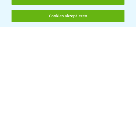
5:47
des Fungizideinsatzes in der Gerste
23.03.2026
Cookies akzeptieren
Öffnen
Bis zu 4 Produkte vergleichen:
(noch 4)
Delaro Forte ist der Nachfolger von Input
1:20
Classic
16.04.2025