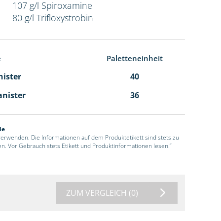
107 g/l Spiroxamine
80 g/l Trifloxystrobin
e
Paletteneinheit
nister
40
anister
36
de
 verwenden. Die Informationen auf dem Produktetikett sind stets zu
en. Vor Gebrauch stets Etikett und Produktinformationen lesen.“
ZUM VERGLEICH
(0)