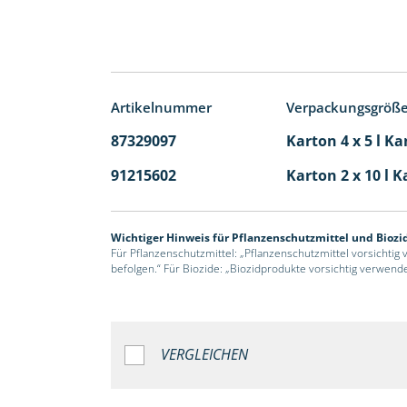
Artikelnummer
Verpackungsgröß
87329097
Karton 4 x 5 l Ka
91215602
Karton 2 x 10 l K
Wichtiger Hinweis für Pflanzenschutzmittel und Biozi
Für Pflanzenschutzmittel: „Pflanzenschutzmittel vorsichtig
befolgen.“ Für Biozide: „Biozidprodukte vorsichtig verwend
VERGLEICHEN