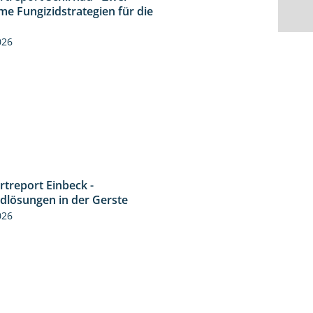
4:27
me Fungizidstrategien für die
026
rtreport Einbeck -
6:50
idlösungen in der Gerste
026