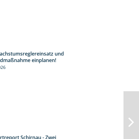
Wachstumsreglereinsatz und
1:23
idmaßnahme einplanen!
026
rtreport Schirnau - Zwei