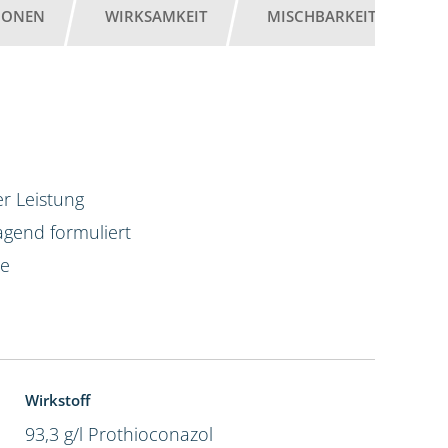
IONEN
WIRKSAMKEIT
MISCHBARKEIT
G
r Leistung
agend formuliert
te
Wirkstoff
93,3 g/l Prothioconazol