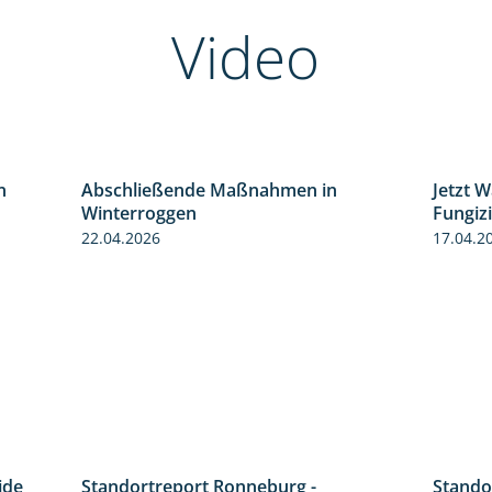
Video
n
Abschließende Maßnahmen in
Jetzt 
1:30
2:02
Winterroggen
Fungiz
22.04.2026
17.04.2
ide
Standortreport Ronneburg -
Stando