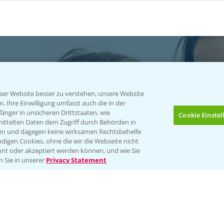
er Website besser zu verstehen, unsere Website
 Ihre Einwilligung umfasst auch die in der
atgut
nger in unsicheren Drittstaaten, wie
Cookie Einste
mittelten Daten dem Zugriff durch Behörden in
gen und dagegen keine wirksamen Rechtsbehelfe
ables
digen Cookies, ohne die wir die Webseite nicht
nt oder akzeptiert werden können, und wie Sie
Bis zu 4 Produkte vergleichen:
(noch 4)
n Sie in unserer
Privacy Statement