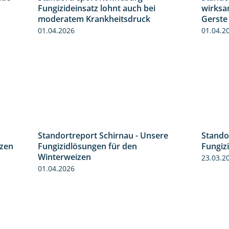
2:43
5:04
Fungizideinsatz lohnt auch bei
wirksa
moderatem Krankheitsdruck
Gerste
01.04.2026
01.04.2
Standortreport Schirnau - Unsere
Stando
5:10
4:30
izen
Fungizidlösungen für den
Fungiz
Winterweizen
23.03.2
01.04.2026