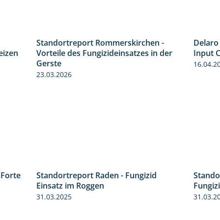
Standortreport Rommerskirchen -
Delaro 
7:08
5:47
eizen
Vorteile des Fungizideinsatzes in der
Input C
Gerste
16.04.2
23.03.2026
 Forte
Standortreport Raden - Fungizid
Stando
3:38
5:29
Einsatz im Roggen
Fungiz
31.03.2025
31.03.2