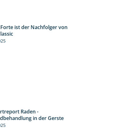
Forte ist der Nachfolger von
1:20
lassic
025
rtreport Raden -
4:49
idbehandlung in der Gerste
025