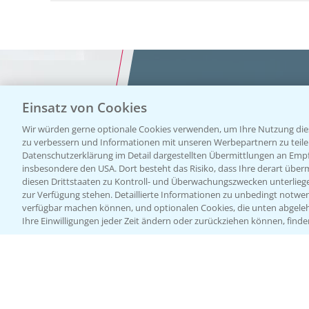
Einsatz von Cookies
Vegetables by Bayer
Wir würden gerne optionale Cookies verwenden, um Ihre Nutzung dies
zu verbessern und Informationen mit unseren Werbepartnern zu teilen.
Gemüsesa
Datenschutzerklärung im Detail dargestellten Übermittlungen an Empfä
insbesondere den USA. Dort besteht das Risiko, dass Ihre derart über
diesen Drittstaaten zu Kontroll- und Überwachungszwecken unterlie
von Veget
zur Verfügung stehen. Detaillierte Informationen zu unbedingt notwen
verfügbar machen können, und optionalen Cookies, die unten abgeleh
Ihre Einwilligungen jeder Zeit ändern oder zurückziehen können, finde
Bayer
WEBSITE BESUCHEN