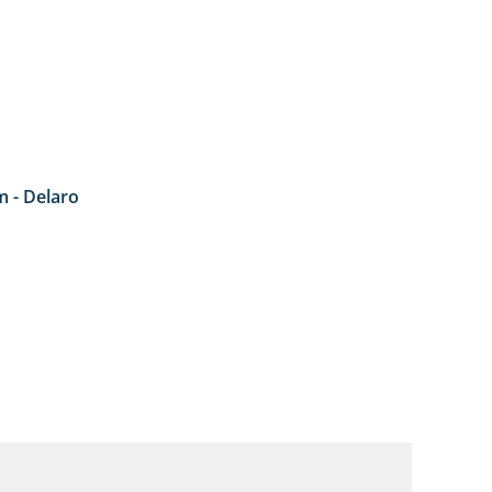
 - Delaro
4:42