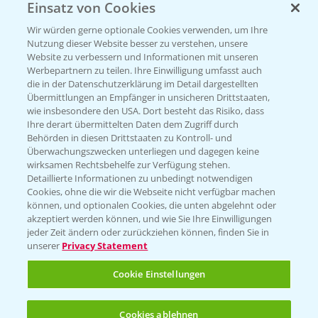
Einsatz von Cookies
Wir würden gerne optionale Cookies verwenden, um Ihre
Nutzung dieser Website besser zu verstehen, unsere
Website zu verbessern und Informationen mit unseren
Werbepartnern zu teilen. Ihre Einwilligung umfasst auch
die in der Datenschutzerklärung im Detail dargestellten
Übermittlungen an Empfänger in unsicheren Drittstaaten,
wie insbesondere den USA. Dort besteht das Risiko, dass
Standortreport Einbeck -
Ihre derart übermittelten Daten dem Zugriff durch
7:08
Herausforderungen im Winterweizen und
Behörden in diesen Drittstaaten zu Kontroll- und
fungizide Lösungen
Überwachungszwecken unterliegen und dagegen keine
wirksamen Rechtsbehelfe zur Verfügung stehen.
23.03.2026
Detaillierte Informationen zu unbedingt notwendigen
Cookies, ohne die wir die Webseite nicht verfügbar machen
können, und optionalen Cookies, die unten abgelehnt oder
akzeptiert werden können, und wie Sie Ihre Einwilligungen
jeder Zeit ändern oder zurückziehen können, finden Sie in
unserer
Privacy Statement
Cookie Einstellungen
Standortreport Rommerskirchen - Vorteile
Cookies ablehnen