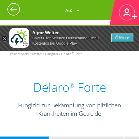
A-Z
Agrar Wetter
Öffnen
Bayer CropScience Deutschland GmbH
Kostenlos bei Google Play
®
Pflanzenschutzmittel / Fungizid / Delaro
Forte
Delaro
Forte
®
Fungizid zur Bekämpfung von pilzlichen
Krankheiten im Getreide