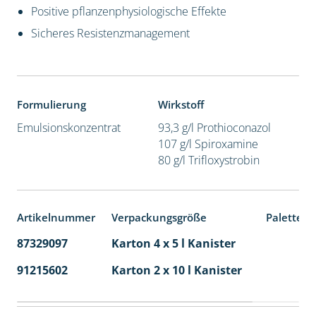
Positive pflanzenphysiologische Effekte
Sicheres Resistenzmanagement
Formulierung
Wirkstoff
Emulsionskonzentrat
93,3 g/l Prothioconazol
107 g/l Spiroxamine
80 g/l Trifloxystrobin
Artikelnummer
Verpackungsgröße
Palettene
87329097
Karton 4 x 5 l Kanister
40
91215602
Karton 2 x 10 l Kanister
36