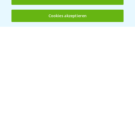
5:47
des Fungizideinsatzes in der Gerste
23.03.2026
Cookies akzeptieren
Öffnen
Bis zu 4 Produkte vergleichen:
(noch 4)
Delaro Forte ist der Nachfolger von Input
1:20
Classic
16.04.2025