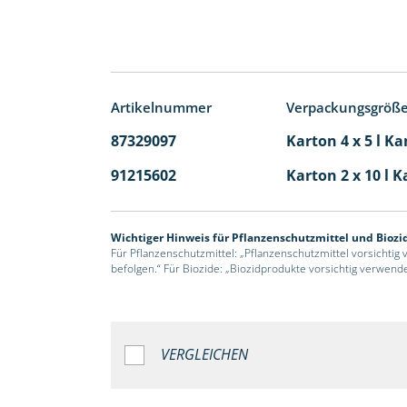
Artikelnummer
Verpackungsgröß
87329097
Karton 4 x 5 l Ka
91215602
Karton 2 x 10 l K
Wichtiger Hinweis für Pflanzenschutzmittel und Biozi
Für Pflanzenschutzmittel: „Pflanzenschutzmittel vorsichtig
befolgen.“ Für Biozide: „Biozidprodukte vorsichtig verwend
VERGLEICHEN