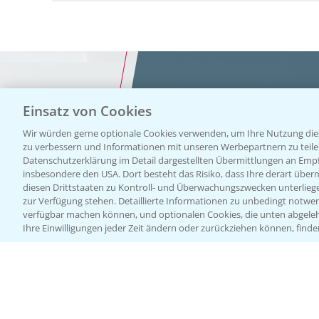
Einsatz von Cookies
Vegetables by Bayer
Wir würden gerne optionale Cookies verwenden, um Ihre Nutzung dies
zu verbessern und Informationen mit unseren Werbepartnern zu teilen.
Gemüsesa
Datenschutzerklärung im Detail dargestellten Übermittlungen an Empfä
insbesondere den USA. Dort besteht das Risiko, dass Ihre derart über
diesen Drittstaaten zu Kontroll- und Überwachungszwecken unterlie
von Veget
zur Verfügung stehen. Detaillierte Informationen zu unbedingt notwen
verfügbar machen können, und optionalen Cookies, die unten abgeleh
Ihre Einwilligungen jeder Zeit ändern oder zurückziehen können, finde
Bayer
WEBSITE BESUCHEN