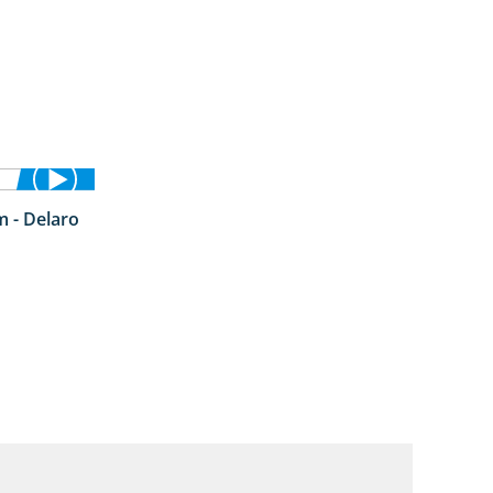
 - Delaro
4:42