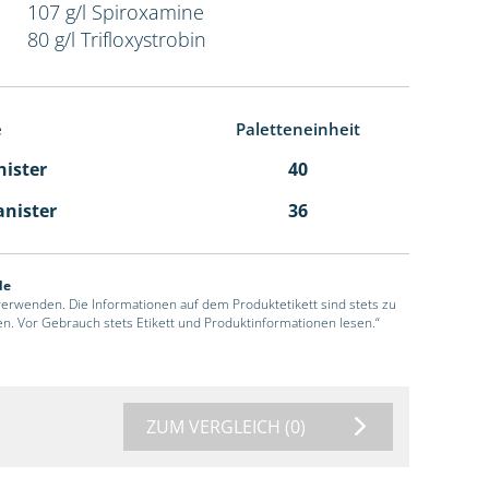
107 g/l Spiroxamine
80 g/l Trifloxystrobin
e
Paletteneinheit
nister
40
anister
36
de
 verwenden. Die Informationen auf dem Produktetikett sind stets zu
en. Vor Gebrauch stets Etikett und Produktinformationen lesen.“
ZUM VERGLEICH
(0)