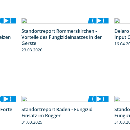
Standortreport Rommerskirchen -
Delaro 
7:08
5:47
eizen
Vorteile des Fungizideinsatzes in der
Input C
Gerste
16.04.2
23.03.2026
 Forte
Standortreport Raden - Fungizid
Stando
3:38
5:29
Einsatz im Roggen
Fungiz
31.03.2025
31.03.2