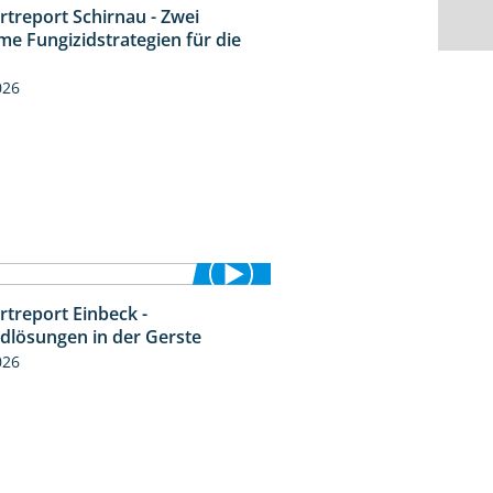
rtreport Schirnau - Zwei
4:27
me Fungizidstrategien für die
026
rtreport Einbeck -
6:50
idlösungen in der Gerste
026