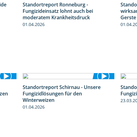
ide
Standortreport Ronneburg -
Stando
2:43
5:04
Fungizideinsatz lohnt auch bei
wirksa
moderatem Krankheitsdruck
Gerste
01.04.2026
01.04.2
Standortreport Schirnau - Unsere
Stando
5:10
4:30
izen
Fungizidlösungen für den
Fungiz
Winterweizen
23.03.2
01.04.2026