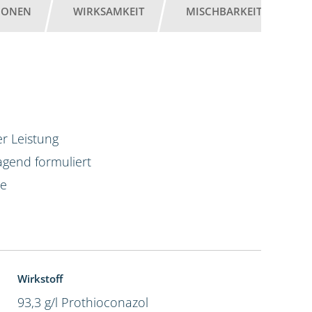
IONEN
WIRKSAMKEIT
MISCHBARKEIT
G
r Leistung
agend formuliert
te
Wirkstoff
93,3 g/l Prothioconazol