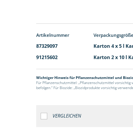
Artikelnummer
Verpackungsgröß
87329097
Karton 4 x 5 l Ka
91215602
Karton 2 x 10 l K
Wichtiger Hinweis für Pflanzenschutzmittel und Biozi
Für Pflanzenschutzmittel: „Pflanzenschutzmittel vorsichtig
befolgen.“ Für Biozide: „Biozidprodukte vorsichtig verwend
VERGLEICHEN