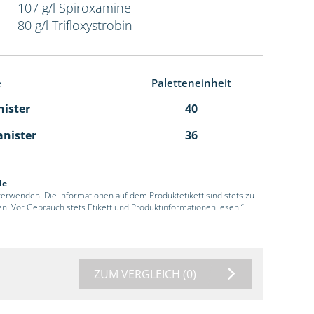
107 g/l Spiroxamine
80 g/l Trifloxystrobin
e
Paletteneinheit
nister
40
anister
36
de
 verwenden. Die Informationen auf dem Produktetikett sind stets zu
en. Vor Gebrauch stets Etikett und Produktinformationen lesen.“
ZUM VERGLEICH
(0)