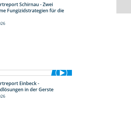
rtreport Schirnau - Zwei
4:27
me Fungizidstrategien für die
026
rtreport Einbeck -
6:50
idlösungen in der Gerste
026