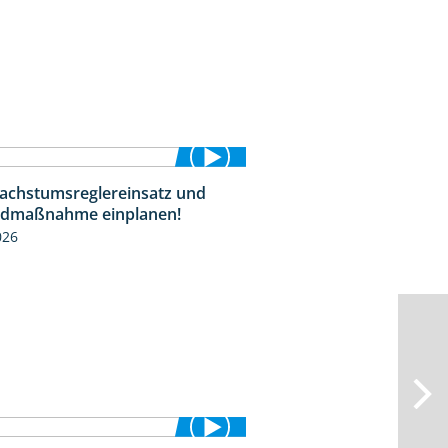
Wachstumsreglereinsatz und
1:23
idmaßnahme einplanen!
026