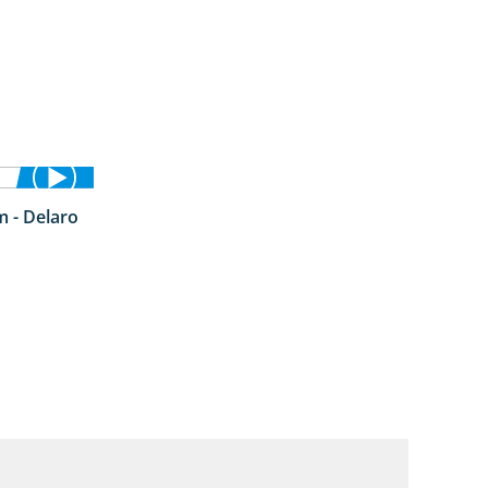
 - Delaro
4:42