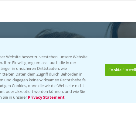
er Website besser zu verstehen, unsere Website
 Ihre Einwilligung umfasst auch die in der
atgut
nger in unsicheren Drittstaaten, wie
Cookie Einste
mittelten Daten dem Zugriff durch Behörden in
gen und dagegen keine wirksamen Rechtsbehelfe
ables
digen Cookies, ohne die wir die Webseite nicht
nt oder akzeptiert werden können, und wie Sie
Bis zu 4 Produkte vergleichen:
(noch 4)
n Sie in unserer
Privacy Statement