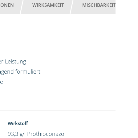
IONEN
WIRKSAMKEIT
MISCHBARKEIT
G
r Leistung
agend formuliert
te
Wirkstoff
93,3 g/l Prothioconazol