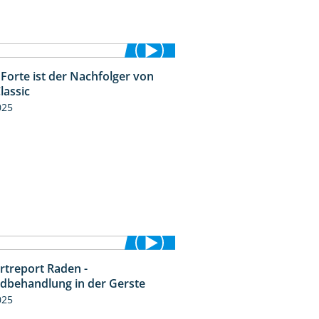
Forte ist der Nachfolger von
1:20
lassic
025
rtreport Raden -
4:49
idbehandlung in der Gerste
025