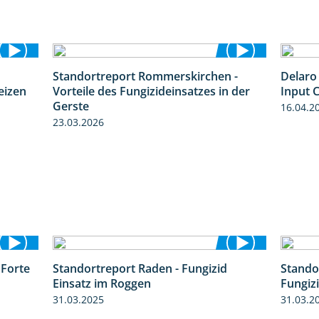
Standortreport Rommerskirchen -
Delaro 
7:08
5:47
eizen
Vorteile des Fungizideinsatzes in der
Input C
Gerste
16.04.2
23.03.2026
 Forte
Standortreport Raden - Fungizid
Stando
3:38
5:29
Einsatz im Roggen
Fungiz
31.03.2025
31.03.2