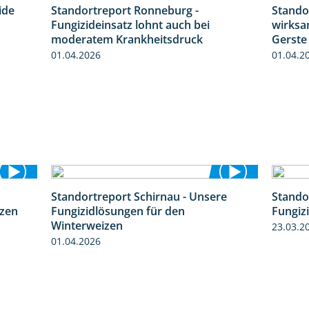
ide
Standortreport Ronneburg -
Stando
2:43
5:04
Fungizideinsatz lohnt auch bei
wirksa
moderatem Krankheitsdruck
Gerste
01.04.2026
01.04.2
Standortreport Schirnau - Unsere
Stando
5:10
4:30
izen
Fungizidlösungen für den
Fungiz
Winterweizen
23.03.2
01.04.2026