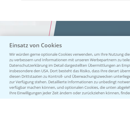
Einsatz von Cookies
Vegetables by Bayer
Wir würden gerne optionale Cookies verwenden, um Ihre Nutzung dies
zu verbessern und Informationen mit unseren Werbepartnern zu teilen.
Gemüsesa
Datenschutzerklärung im Detail dargestellten Übermittlungen an Empfä
insbesondere den USA. Dort besteht das Risiko, dass Ihre derart über
diesen Drittstaaten zu Kontroll- und Überwachungszwecken unterlie
von Veget
zur Verfügung stehen. Detaillierte Informationen zu unbedingt notwen
verfügbar machen können, und optionalen Cookies, die unten abgeleh
Ihre Einwilligungen jeder Zeit ändern oder zurückziehen können, finde
Bayer
WEBSITE BESUCHEN