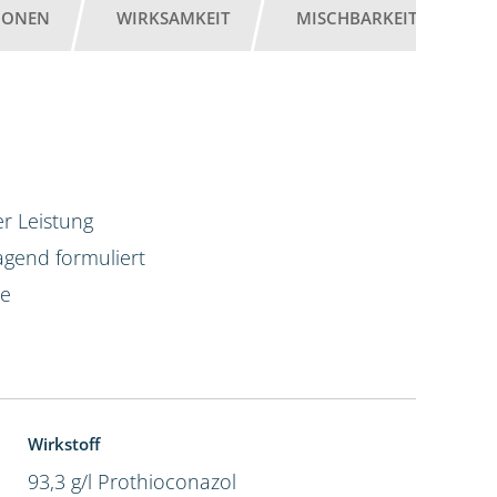
IONEN
WIRKSAMKEIT
MISCHBARKEIT
G
r Leistung
agend formuliert
te
Wirkstoff
93,3 g/l Prothioconazol