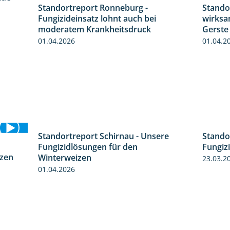
2:43
Standortreport Ronneburg -
Stando
5:04
Fungizideinsatz lohnt auch bei
wirksa
moderatem Krankheitsdruck
Gerste
01.04.2026
01.04.2
Standortreport Schirnau - Unsere
4:30
Stando
Fungizidlösungen für den
5:10
izen
Fungiz
Winterweizen
23.03.2
01.04.2026