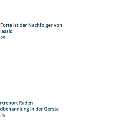
Forte ist der Nachfolger von
1:20
lassic
025
rtreport Raden -
4:49
idbehandlung in der Gerste
025