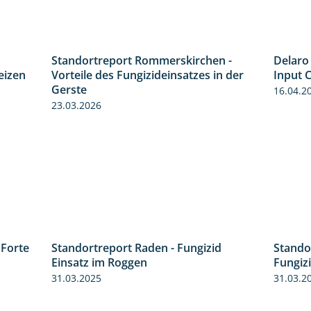
Standortreport Rommerskirchen -
Delaro 
7:08
5:47
eizen
Vorteile des Fungizideinsatzes in der
Input C
Gerste
16.04.2
23.03.2026
 Forte
Stando
3:38
Standortreport Raden - Fungizid
Fungiz
5:29
Einsatz im Roggen
31.03.2
31.03.2025