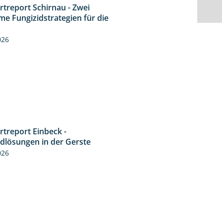
rtreport Schirnau - Zwei
4:27
me Fungizidstrategien für die
026
rtreport Einbeck -
6:50
idlösungen in der Gerste
026