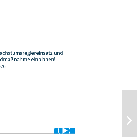
Wachstumsreglereinsatz und
1:23
idmaßnahme einplanen!
026