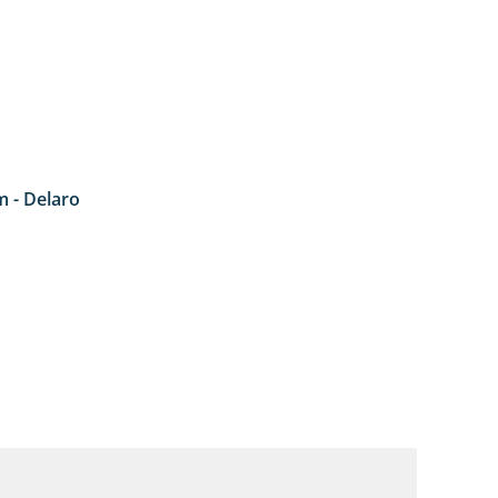
 - Delaro
4:42