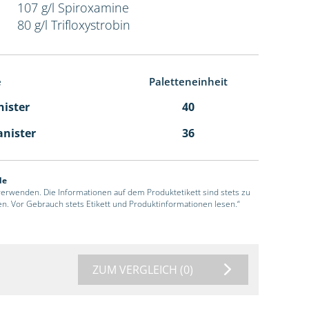
107 g/l Spiroxamine
80 g/l Trifloxystrobin
e
Paletteneinheit
nister
40
anister
36
de
 verwenden. Die Informationen auf dem Produktetikett sind stets zu
en. Vor Gebrauch stets Etikett und Produktinformationen lesen.“
ZUM VERGLEICH
(0)