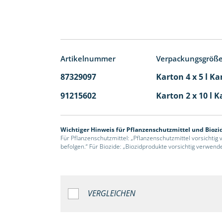
Artikelnummer
Verpackungsgröß
87329097
Karton 4 x 5 l Ka
91215602
Karton 2 x 10 l K
Wichtiger Hinweis für Pflanzenschutzmittel und Biozi
Für Pflanzenschutzmittel: „Pflanzenschutzmittel vorsichtig
befolgen.“ Für Biozide: „Biozidprodukte vorsichtig verwend
VERGLEICHEN