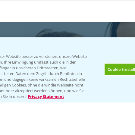
er Website besser zu verstehen, unsere Website
 Ihre Einwilligung umfasst auch die in der
atgut
nger in unsicheren Drittstaaten, wie
Cookie Einste
mittelten Daten dem Zugriff durch Behörden in
gen und dagegen keine wirksamen Rechtsbehelfe
ables
digen Cookies, ohne die wir die Webseite nicht
nt oder akzeptiert werden können, und wie Sie
Bis zu 4 Produkte vergleichen:
(noch 4)
n Sie in unserer
Privacy Statement