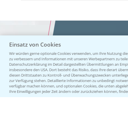
Einsatz von Cookies
Vegetables by Bayer
Wir würden gerne optionale Cookies verwenden, um Ihre Nutzung dies
zu verbessern und Informationen mit unseren Werbepartnern zu teilen.
Gemüsesa
Datenschutzerklärung im Detail dargestellten Übermittlungen an Empfä
insbesondere den USA. Dort besteht das Risiko, dass Ihre derart über
diesen Drittstaaten zu Kontroll- und Überwachungszwecken unterlie
von Veget
zur Verfügung stehen. Detaillierte Informationen zu unbedingt notwen
verfügbar machen können, und optionalen Cookies, die unten abgeleh
Ihre Einwilligungen jeder Zeit ändern oder zurückziehen können, finde
Bayer
WEBSITE BESUCHEN