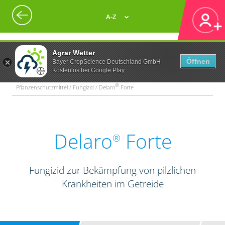
A-Z
Agrar Wetter
Öffnen
Bayer CropScience Deutschland GmbH
Kostenlos bei Google Play
®
Pflanzenschutzmittel / Fungizid / Delaro
Forte
Delaro
Forte
®
Fungizid zur Bekämpfung von pilzlichen
Krankheiten im Getreide