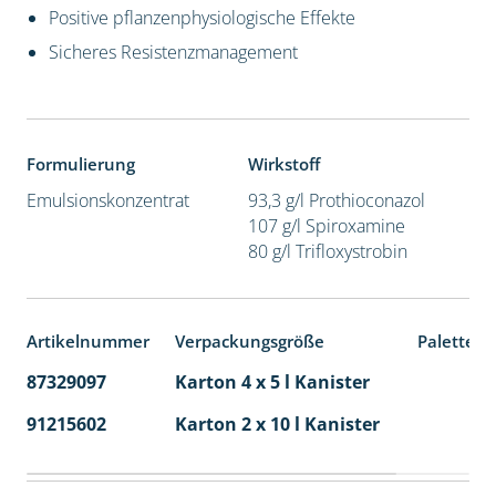
Positive pflanzenphysiologische Effekte
Sicheres Resistenzmanagement
Formulierung
Wirkstoff
Emulsionskonzentrat
93,3 g/l Prothioconazol
107 g/l Spiroxamine
80 g/l Trifloxystrobin
Artikelnummer
Verpackungsgröße
Palettene
87329097
Karton 4 x 5 l Kanister
40
91215602
Karton 2 x 10 l Kanister
36