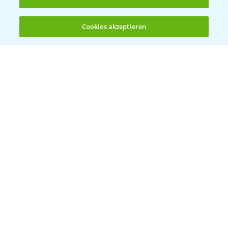
Standortreport Rommerskirchen - Vorteile
5:47
des Fungizideinsatzes in der Gerste
Cookies akzeptieren
23.03.2026
Öffnen
Bis zu 4 Produkte vergleichen:
(noch 4)
Delaro Forte ist der Nachfolger von Input
1:20
Classic
16.04.2025