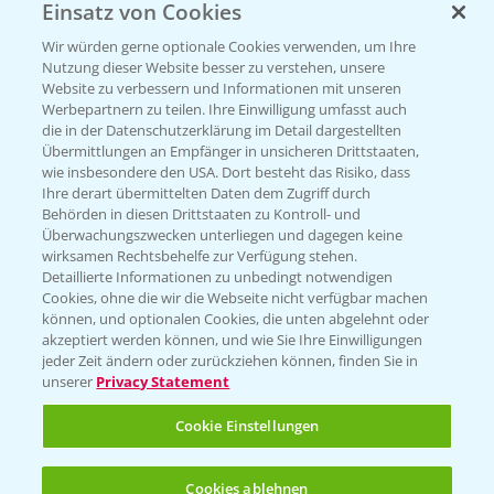
Einsatz von Cookies
Wir würden gerne optionale Cookies verwenden, um Ihre
Nutzung dieser Website besser zu verstehen, unsere
Website zu verbessern und Informationen mit unseren
Werbepartnern zu teilen. Ihre Einwilligung umfasst auch
die in der Datenschutzerklärung im Detail dargestellten
Übermittlungen an Empfänger in unsicheren Drittstaaten,
wie insbesondere den USA. Dort besteht das Risiko, dass
Standortreport Einbeck -
Ihre derart übermittelten Daten dem Zugriff durch
7:08
Herausforderungen im Winterweizen und
Behörden in diesen Drittstaaten zu Kontroll- und
fungizide Lösungen
Überwachungszwecken unterliegen und dagegen keine
wirksamen Rechtsbehelfe zur Verfügung stehen.
23.03.2026
Detaillierte Informationen zu unbedingt notwendigen
Cookies, ohne die wir die Webseite nicht verfügbar machen
können, und optionalen Cookies, die unten abgelehnt oder
akzeptiert werden können, und wie Sie Ihre Einwilligungen
jeder Zeit ändern oder zurückziehen können, finden Sie in
unserer
Privacy Statement
Cookie Einstellungen
Cookies ablehnen