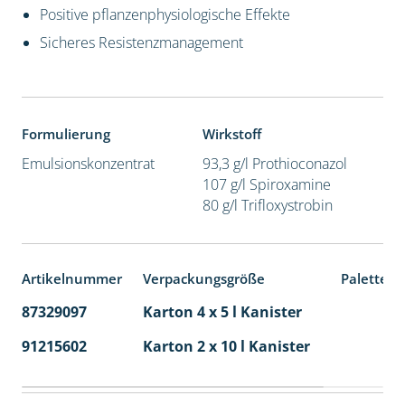
Positive pflanzenphysiologische Effekte
Sicheres Resistenzmanagement
Formulierung
Wirkstoff
Emulsionskonzentrat
93,3 g/l Prothioconazol
107 g/l Spiroxamine
80 g/l Trifloxystrobin
Artikelnummer
Verpackungsgröße
Palettene
87329097
Karton 4 x 5 l Kanister
40
91215602
Karton 2 x 10 l Kanister
36