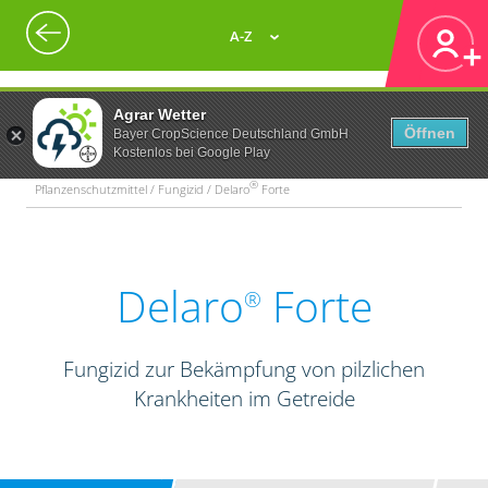
A-Z
Agrar Wetter
Öffnen
Bayer CropScience Deutschland GmbH
Kostenlos bei Google Play
®
Pflanzenschutzmittel / Fungizid / Delaro
Forte
Delaro
Forte
®
Fungizid zur Bekämpfung von pilzlichen
Krankheiten im Getreide