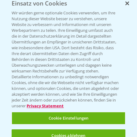
Einsatz von Cookies
Wir würden gerne optionale Cookies verwenden, um Ihre
Nutzung dieser Website besser zu verstehen, unsere
Website zu verbessern und Informationen mit unseren
Werbepartnern zu teilen. Ihre Einwilligung umfasst auch
die in der Datenschutzerklärung im Detail dargestellten
Übermittlungen an Empfänger in unsicheren Drittstaaten,
wie insbesondere den USA. Dort besteht das Risiko, dass
Standortreport Einbeck -
Ihre derart übermittelten Daten dem Zugriff durch
7:08
Herausforderungen im Winterweizen und
Behörden in diesen Drittstaaten zu Kontroll- und
fungizide Lösungen
Überwachungszwecken unterliegen und dagegen keine
wirksamen Rechtsbehelfe zur Verfügung stehen.
23.03.2026
Detaillierte Informationen zu unbedingt notwendigen
Cookies, ohne die wir die Webseite nicht verfügbar machen
können, und optionalen Cookies, die unten abgelehnt oder
akzeptiert werden können, und wie Sie Ihre Einwilligungen
jeder Zeit ändern oder zurückziehen können, finden Sie in
unserer
Privacy Statement
Cookie Einstellungen
Cookies ablehnen