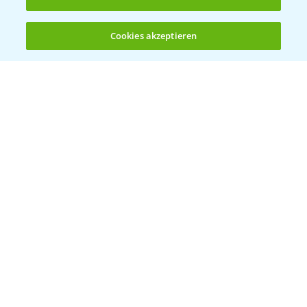
Standortreport Rommerskirchen - Vorteile
5:47
des Fungizideinsatzes in der Gerste
Cookies akzeptieren
23.03.2026
Öffnen
Bis zu 4 Produkte vergleichen:
(noch 4)
Delaro Forte ist der Nachfolger von Input
1:20
Classic
16.04.2025