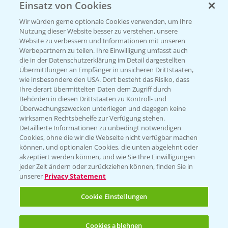
Einsatz von Cookies
Wir würden gerne optionale Cookies verwenden, um Ihre
Nutzung dieser Website besser zu verstehen, unsere
Website zu verbessern und Informationen mit unseren
Werbepartnern zu teilen. Ihre Einwilligung umfasst auch
die in der Datenschutzerklärung im Detail dargestellten
Übermittlungen an Empfänger in unsicheren Drittstaaten,
wie insbesondere den USA. Dort besteht das Risiko, dass
Standortreport Einbeck -
Ihre derart übermittelten Daten dem Zugriff durch
7:08
Herausforderungen im Winterweizen und
Behörden in diesen Drittstaaten zu Kontroll- und
fungizide Lösungen
Überwachungszwecken unterliegen und dagegen keine
wirksamen Rechtsbehelfe zur Verfügung stehen.
23.03.2026
Detaillierte Informationen zu unbedingt notwendigen
Cookies, ohne die wir die Webseite nicht verfügbar machen
können, und optionalen Cookies, die unten abgelehnt oder
akzeptiert werden können, und wie Sie Ihre Einwilligungen
jeder Zeit ändern oder zurückziehen können, finden Sie in
unserer
Privacy Statement
Cookie Einstellungen
Standortreport Rommerskirchen - Vorteile
Cookies ablehnen