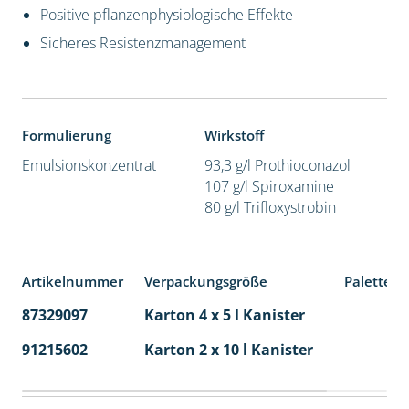
Positive pflanzenphysiologische Effekte
Sicheres Resistenzmanagement
Formulierung
Wirkstoff
Emulsionskonzentrat
93,3 g/l Prothioconazol
107 g/l Spiroxamine
80 g/l Trifloxystrobin
Artikelnummer
Verpackungsgröße
Palettene
87329097
Karton 4 x 5 l Kanister
40
91215602
Karton 2 x 10 l Kanister
36