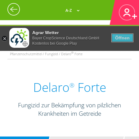
A-Z
Agrar Wetter
Öffnen
Bayer CropScience Deutschland GmbH
Kostenlos bei Google Play
®
Pflanzenschutzmittel / Fungizid / Delaro
Forte
Delaro
Forte
®
Fungizid zur Bekämpfung von pilzlichen
Krankheiten im Getreide