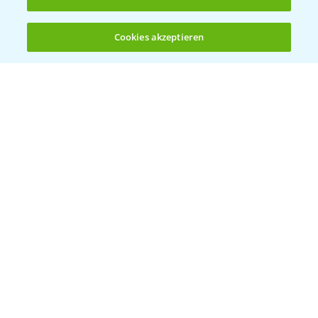
5:47
des Fungizideinsatzes in der Gerste
23.03.2026
Cookies akzeptieren
Öffnen
Bis zu 4 Produkte vergleichen:
(noch 4)
Delaro Forte ist der Nachfolger von Input
1:20
Classic
16.04.2025