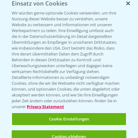
Einsatz von Cookies
Wir würden gerne optionale Cookies verwenden, um Ihre
Nutzung dieser Website besser zu verstehen, unsere
Website zu verbessern und Informationen mit unseren
Werbepartnern zu teilen. Ihre Einwilligung umfasst auch
die in der Datenschutzerklärung im Detail dargestellten
Übermittlungen an Empfänger in unsicheren Drittstaaten,
wie insbesondere den USA. Dort besteht das Risiko, dass
Standortreport Einbeck -
Ihre derart übermittelten Daten dem Zugriff durch
7:08
Herausforderungen im Winterweizen und
Behörden in diesen Drittstaaten zu Kontroll- und
fungizide Lösungen
Überwachungszwecken unterliegen und dagegen keine
wirksamen Rechtsbehelfe zur Verfügung stehen.
23.03.2026
Detaillierte Informationen zu unbedingt notwendigen
Cookies, ohne die wir die Webseite nicht verfügbar machen
können, und optionalen Cookies, die unten abgelehnt oder
akzeptiert werden können, und wie Sie Ihre Einwilligungen
jeder Zeit ändern oder zurückziehen können, finden Sie in
unserer
Privacy Statement
Cookie Einstellungen
Standortreport Rommerskirchen - Vorteile
Cookies ablehnen