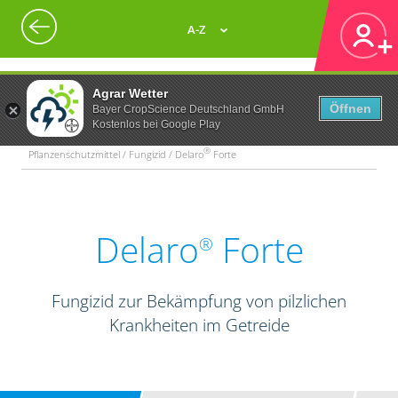
A-Z
Agrar Wetter
Öffnen
Bayer CropScience Deutschland GmbH
Kostenlos bei Google Play
®
Pflanzenschutzmittel / Fungizid / Delaro
Forte
Delaro
Forte
®
Fungizid zur Bekämpfung von pilzlichen
Krankheiten im Getreide