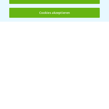
5:47
des Fungizideinsatzes in der Gerste
23.03.2026
Cookies akzeptieren
Öffnen
Bis zu 4 Produkte vergleichen:
(noch 4)
Delaro Forte ist der Nachfolger von Input
1:20
Classic
16.04.2025