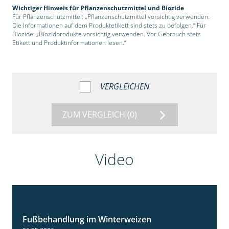
Wichtiger Hinweis für Pflanzenschutzmittel und Biozide
Für Pflanzenschutzmittel: „Pflanzenschutzmittel vorsichtig verwenden.
Die Informationen auf dem Produktetikett sind stets zu befolgen.“ Für
Biozide: „Biozidprodukte vorsichtig verwenden. Vor Gebrauch stets
Etikett und Produktinformationen lesen.“
VERGLEICHEN
ZUM VERGLEICH
(0)
Video
Fußbehandlung im Winterweizen
1:30