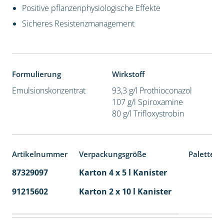
Positive pflanzenphysiologische Effekte
Sicheres Resistenzmanagement
Formulierung
Wirkstoff
Emulsionskonzentrat
93,3 g/l Prothioconazol
107 g/l Spiroxamine
80 g/l Trifloxystrobin
Artikelnummer
Verpackungsgröße
Palettene
87329097
Karton 4 x 5 l Kanister
40
91215602
Karton 2 x 10 l Kanister
36