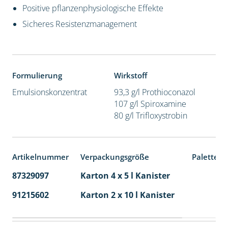
Positive pflanzenphysiologische Effekte
Sicheres Resistenzmanagement
Formulierung
Wirkstoff
Emulsionskonzentrat
93,3 g/l Prothioconazol
107 g/l Spiroxamine
80 g/l Trifloxystrobin
Artikelnummer
Verpackungsgröße
Palettene
87329097
Karton 4 x 5 l Kanister
40
91215602
Karton 2 x 10 l Kanister
36