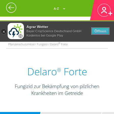
A-Z
Agrar Wetter
Öffnen
Bayer CropScience Deutschland GmbH
Kostenlos bei Google Play
®
Pflanzenschutzmittel / Fungizid / Delaro
Forte
Delaro
Forte
®
Fungizid zur Bekämpfung von pilzlichen
Krankheiten im Getreide