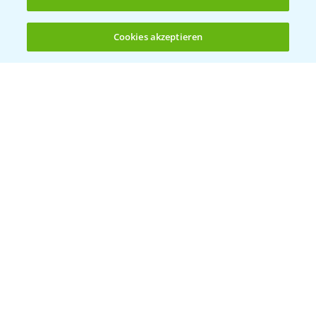
Standortreport Rommerskirchen - Vorteile
5:47
des Fungizideinsatzes in der Gerste
Cookies akzeptieren
23.03.2026
Öffnen
Bis zu 4 Produkte vergleichen:
(noch 4)
Delaro Forte ist der Nachfolger von Input
1:20
Classic
16.04.2025