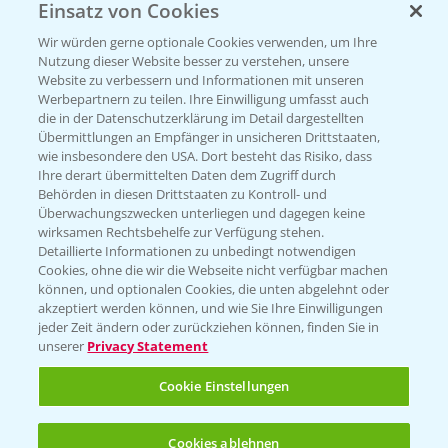
Einsatz von Cookies
Wir würden gerne optionale Cookies verwenden, um Ihre
Nutzung dieser Website besser zu verstehen, unsere
Website zu verbessern und Informationen mit unseren
Werbepartnern zu teilen. Ihre Einwilligung umfasst auch
die in der Datenschutzerklärung im Detail dargestellten
Übermittlungen an Empfänger in unsicheren Drittstaaten,
wie insbesondere den USA. Dort besteht das Risiko, dass
Ihre derart übermittelten Daten dem Zugriff durch
Standortreport Einbeck -
7:08
Behörden in diesen Drittstaaten zu Kontroll- und
Herausforderungen im Winterweizen und
Überwachungszwecken unterliegen und dagegen keine
wirksamen Rechtsbehelfe zur Verfügung stehen.
fungizide Lösungen
Detaillierte Informationen zu unbedingt notwendigen
23.03.2026
Cookies, ohne die wir die Webseite nicht verfügbar machen
können, und optionalen Cookies, die unten abgelehnt oder
akzeptiert werden können, und wie Sie Ihre Einwilligungen
jeder Zeit ändern oder zurückziehen können, finden Sie in
unserer
Privacy Statement
Cookie Einstellungen
Cookies ablehnen