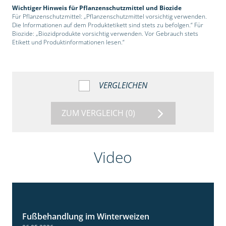
Wichtiger Hinweis für Pflanzenschutzmittel und Biozide
Für Pflanzenschutzmittel: „Pflanzenschutzmittel vorsichtig verwenden.
Die Informationen auf dem Produktetikett sind stets zu befolgen.“ Für
Biozide: „Biozidprodukte vorsichtig verwenden. Vor Gebrauch stets
Etikett und Produktinformationen lesen.“
VERGLEICHEN
ZUM VERGLEICH
(0)
Video
Fußbehandlung im Winterweizen
1:30