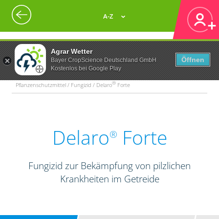
A-Z
Agrar Wetter
Öffnen
Bayer CropScience Deutschland GmbH
Kostenlos bei Google Play
®
Pflanzenschutzmittel / Fungizid / Delaro
Forte
Delaro
Forte
®
Fungizid zur Bekämpfung von pilzlichen
Krankheiten im Getreide