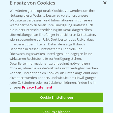
Einsatz von Cookies
Wir würden gerne optionale Cookies verwenden, um Ihre
Nutzung dieser Website besser zu verstehen, unsere
Website zu verbessern und Informationen mit unseren
Werbepartnern zu teilen. Ihre Einwilligung umfasst auch
die in der Datenschutzerklärung im Detail dargestellten
Übermittlungen an Empfänger in unsicheren Drittstaaten,
wie insbesondere den USA. Dort besteht das Risiko, dass
Ihre derart übermittelten Daten dem Zugriff durch
Standortreport Einbeck -
7:08
Behörden in diesen Drittstaaten zu Kontroll- und
Herausforderungen im Winterweizen und
Überwachungszwecken unterliegen und dagegen keine
wirksamen Rechtsbehelfe zur Verfügung stehen.
fungizide Lösungen
Detaillierte Informationen zu unbedingt notwendigen
23.03.2026
Cookies, ohne die wir die Webseite nicht verfügbar machen
können, und optionalen Cookies, die unten abgelehnt oder
akzeptiert werden können, und wie Sie Ihre Einwilligungen
jeder Zeit ändern oder zurückziehen können, finden Sie in
unserer
Privacy Statement
Cookie Einstellungen
Standortreport Rommerskirchen - Vorteile
Cookies ablehnen