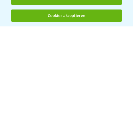
5:47
des Fungizideinsatzes in der Gerste
23.03.2026
Cookies akzeptieren
Öffnen
Bis zu 4 Produkte vergleichen:
(noch 4)
Delaro Forte ist der Nachfolger von Input
1:20
Classic
16.04.2025