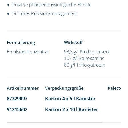
Positive pflanzenphysiologische Effekte
Sicheres Resistenzmanagement
Formulierung
Wirkstoff
Emulsionskonzentrat
93,3 g/l Prothioconazol
107 g/l Spiroxamine
80 g/l Trifloxystrobin
Artikelnummer
Verpackungsgröße
Palettene
87329097
Karton 4 x 5 l Kanister
40
91215602
Karton 2 x 10 l Kanister
36