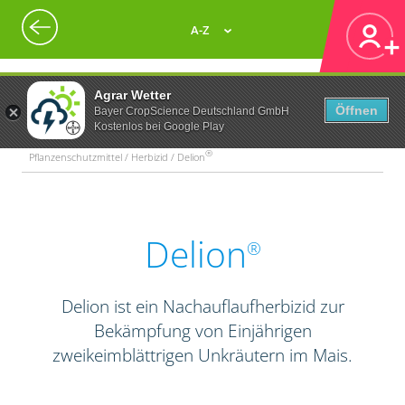
A-Z
Agrar Wetter
Öffnen
Bayer CropScience Deutschland GmbH
Kostenlos bei Google Play
®
Pflanzenschutzmittel / Herbizid / Delion
Delion
®
Delion ist ein Nachauflaufherbizid zur
Bekämpfung von Einjährigen
zweikeimblättrigen Unkräutern im Mais.