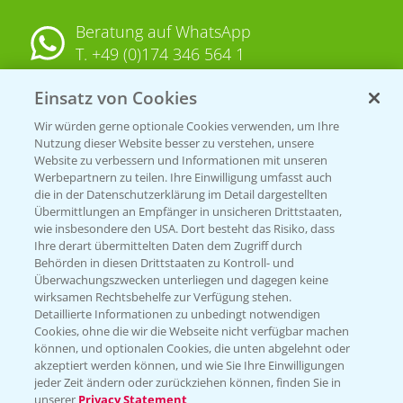
Beratung auf WhatsApp
T.
+49 (0)174 346 564 1
Einsatz von Cookies
KONTAKT
Wir würden gerne optionale Cookies verwenden, um Ihre
Nutzung dieser Website besser zu verstehen, unsere
Hilfe in Notfällen
Website zu verbessern und Informationen mit unseren
T.
+49 (0)214/30-20220
Werbepartnern zu teilen. Ihre Einwilligung umfasst auch
die in der Datenschutzerklärung im Detail dargestellten
Übermittlungen an Empfänger in unsicheren Drittstaaten,
wie insbesondere den USA. Dort besteht das Risiko, dass
Ihre derart übermittelten Daten dem Zugriff durch
Behörden in diesen Drittstaaten zu Kontroll- und
Überwachungszwecken unterliegen und dagegen keine
wirksamen Rechtsbehelfe zur Verfügung stehen.
Folgen Sie uns
Detaillierte Informationen zu unbedingt notwendigen
Cookies, ohne die wir die Webseite nicht verfügbar machen
können, und optionalen Cookies, die unten abgelehnt oder
akzeptiert werden können, und wie Sie Ihre Einwilligungen
jeder Zeit ändern oder zurückziehen können, finden Sie in
unserer
Privacy Statement