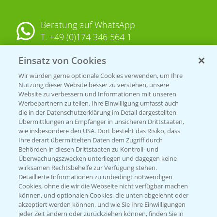
Beratung auf WhatsApp
T.
+49 (0)174 346 564 1
Einsatz von Cookies
KONTAKT
Wir würden gerne optionale Cookies verwenden, um Ihre
Nutzung dieser Website besser zu verstehen, unsere
Hilfe in Notfällen
Website zu verbessern und Informationen mit unseren
Werbepartnern zu teilen. Ihre Einwilligung umfasst auch
T.
+49 (0)214/30-20220
die in der Datenschutzerklärung im Detail dargestellten
Übermittlungen an Empfänger in unsicheren Drittstaaten,
wie insbesondere den USA. Dort besteht das Risiko, dass
Ihre derart übermittelten Daten dem Zugriff durch
Behörden in diesen Drittstaaten zu Kontroll- und
Überwachungszwecken unterliegen und dagegen keine
wirksamen Rechtsbehelfe zur Verfügung stehen.
Folgen Sie uns
Detaillierte Informationen zu unbedingt notwendigen
Cookies, ohne die wir die Webseite nicht verfügbar machen
können, und optionalen Cookies, die unten abgelehnt oder
akzeptiert werden können, und wie Sie Ihre Einwilligungen
jeder Zeit ändern oder zurückziehen können, finden Sie in