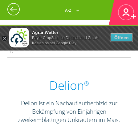
A-Z
Agrar Wetter
Öffnen
Bayer CropScience Deutschland GmbH
Kostenlos bei Google Play
/ /
Delion
®
Delion ist ein Nachauflaufherbizid zur
Bekämpfung von Einjährigen
zweikeimblättrigen Unkräutern im Mais.