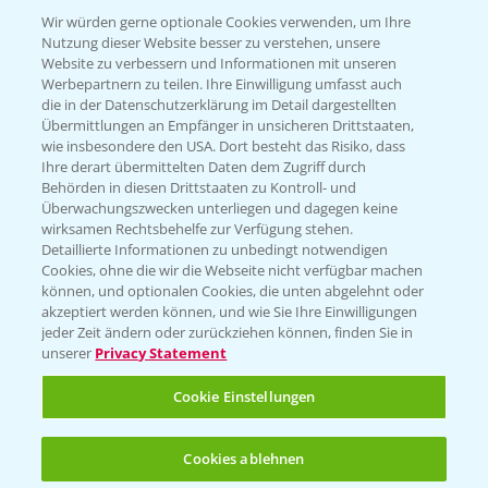
T.
+49 (0)174 346 564 1
Wir würden gerne optionale Cookies verwenden, um Ihre
Nutzung dieser Website besser zu verstehen, unsere
Website zu verbessern und Informationen mit unseren
KONTAKT
Werbepartnern zu teilen. Ihre Einwilligung umfasst auch
die in der Datenschutzerklärung im Detail dargestellten
Übermittlungen an Empfänger in unsicheren Drittstaaten,
Hilfe in Notfällen
wie insbesondere den USA. Dort besteht das Risiko, dass
Ihre derart übermittelten Daten dem Zugriff durch
T.
+49 (0)214/30-20220
Behörden in diesen Drittstaaten zu Kontroll- und
Überwachungszwecken unterliegen und dagegen keine
wirksamen Rechtsbehelfe zur Verfügung stehen.
Detaillierte Informationen zu unbedingt notwendigen
Cookies, ohne die wir die Webseite nicht verfügbar machen
können, und optionalen Cookies, die unten abgelehnt oder
akzeptiert werden können, und wie Sie Ihre Einwilligungen
jeder Zeit ändern oder zurückziehen können, finden Sie in
Folgen Sie uns
unserer
Privacy Statement
Cookie Einstellungen
Cookies ablehnen