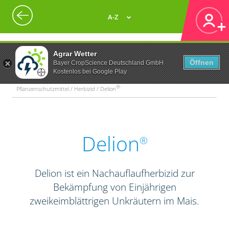
A-Z
Agrar Wetter
Öffnen
Bayer CropScience Deutschland GmbH
Kostenlos bei Google Play
®
Pflanzenschutzmittel / Herbizid / Delion
Delion
®
Delion ist ein Nachauflaufherbizid zur
Bekämpfung von Einjährigen
zweikeimblättrigen Unkräutern im Mais.