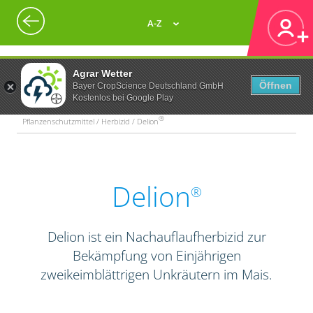
A-Z
Agrar Wetter
Öffnen
Bayer CropScience Deutschland GmbH
Kostenlos bei Google Play
®
Pflanzenschutzmittel / Herbizid / Delion
Delion
®
Delion ist ein Nachauflaufherbizid zur
Bekämpfung von Einjährigen
zweikeimblättrigen Unkräutern im Mais.