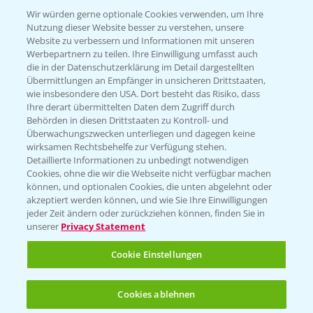
T.
+49 (0)174 346 564 1
Wir würden gerne optionale Cookies verwenden, um Ihre
Nutzung dieser Website besser zu verstehen, unsere
Website zu verbessern und Informationen mit unseren
KONTAKT
Werbepartnern zu teilen. Ihre Einwilligung umfasst auch
die in der Datenschutzerklärung im Detail dargestellten
Übermittlungen an Empfänger in unsicheren Drittstaaten,
Hilfe in Notfällen
wie insbesondere den USA. Dort besteht das Risiko, dass
Ihre derart übermittelten Daten dem Zugriff durch
T.
+49 (0)214/30-20220
Behörden in diesen Drittstaaten zu Kontroll- und
Überwachungszwecken unterliegen und dagegen keine
wirksamen Rechtsbehelfe zur Verfügung stehen.
Detaillierte Informationen zu unbedingt notwendigen
Cookies, ohne die wir die Webseite nicht verfügbar machen
können, und optionalen Cookies, die unten abgelehnt oder
akzeptiert werden können, und wie Sie Ihre Einwilligungen
jeder Zeit ändern oder zurückziehen können, finden Sie in
Folgen Sie uns
unserer
Privacy Statement
Cookie Einstellungen
Cookies ablehnen