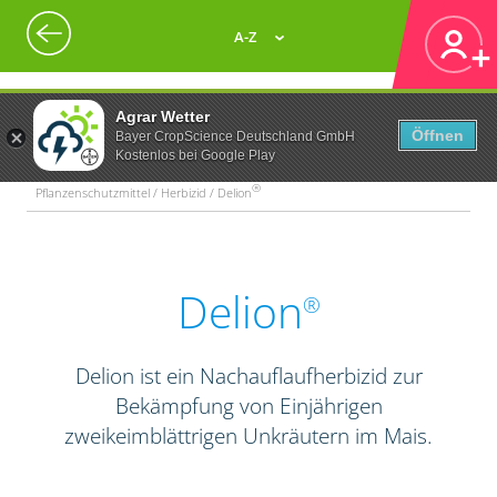
A-Z
Agrar Wetter
Öffnen
Bayer CropScience Deutschland GmbH
Kostenlos bei Google Play
®
Pflanzenschutzmittel / Herbizid / Delion
Delion
®
Delion ist ein Nachauflaufherbizid zur
Bekämpfung von Einjährigen
zweikeimblättrigen Unkräutern im Mais.