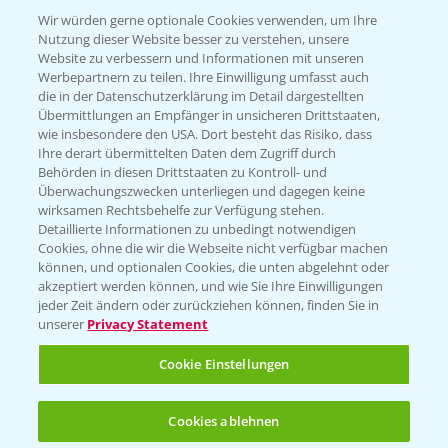
T.
+49 (0)174 346 564 1
Wir würden gerne optionale Cookies verwenden, um Ihre
Nutzung dieser Website besser zu verstehen, unsere
Website zu verbessern und Informationen mit unseren
KONTAKT
Werbepartnern zu teilen. Ihre Einwilligung umfasst auch
die in der Datenschutzerklärung im Detail dargestellten
Übermittlungen an Empfänger in unsicheren Drittstaaten,
Hilfe in Notfällen
wie insbesondere den USA. Dort besteht das Risiko, dass
Ihre derart übermittelten Daten dem Zugriff durch
T.
+49 (0)214/30-20220
Behörden in diesen Drittstaaten zu Kontroll- und
Überwachungszwecken unterliegen und dagegen keine
wirksamen Rechtsbehelfe zur Verfügung stehen.
Detaillierte Informationen zu unbedingt notwendigen
Cookies, ohne die wir die Webseite nicht verfügbar machen
können, und optionalen Cookies, die unten abgelehnt oder
akzeptiert werden können, und wie Sie Ihre Einwilligungen
jeder Zeit ändern oder zurückziehen können, finden Sie in
Folgen Sie uns
unserer
Privacy Statement
Cookie Einstellungen
Cookies ablehnen