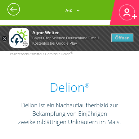
A-Z
Agrar Wetter
Öffnen
Bayer CropScience Deutschland GmbH
Kostenlos bei Google Play
®
Pflanzenschutzmittel / Herbizid / Delion
Delion
®
Delion ist ein Nachauflaufherbizid zur
Bekämpfung von Einjährigen
zweikeimblättrigen Unkräutern im Mais.