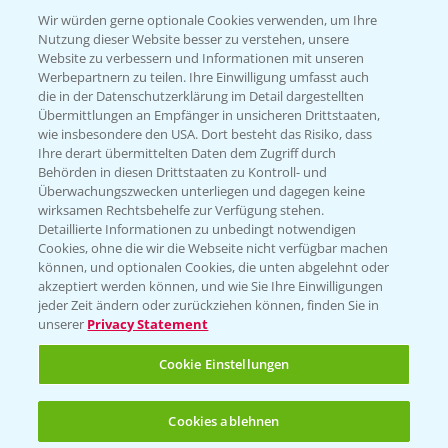
T.
+49 (0)174 346 564 1
Wir würden gerne optionale Cookies verwenden, um Ihre
Nutzung dieser Website besser zu verstehen, unsere
Website zu verbessern und Informationen mit unseren
KONTAKT
Werbepartnern zu teilen. Ihre Einwilligung umfasst auch
die in der Datenschutzerklärung im Detail dargestellten
Übermittlungen an Empfänger in unsicheren Drittstaaten,
Hilfe in Notfällen
wie insbesondere den USA. Dort besteht das Risiko, dass
Ihre derart übermittelten Daten dem Zugriff durch
T.
+49 (0)214/30-20220
Behörden in diesen Drittstaaten zu Kontroll- und
Überwachungszwecken unterliegen und dagegen keine
wirksamen Rechtsbehelfe zur Verfügung stehen.
Detaillierte Informationen zu unbedingt notwendigen
Cookies, ohne die wir die Webseite nicht verfügbar machen
können, und optionalen Cookies, die unten abgelehnt oder
akzeptiert werden können, und wie Sie Ihre Einwilligungen
jeder Zeit ändern oder zurückziehen können, finden Sie in
Folgen Sie uns
unserer
Privacy Statement
Cookie Einstellungen
Cookies ablehnen