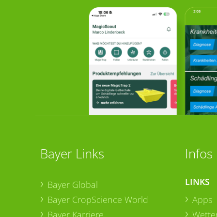
Bayer Links
Infos
LINKS
Bayer Global
Bayer CropScience World
Apps
Bayer Karriere
Wetter