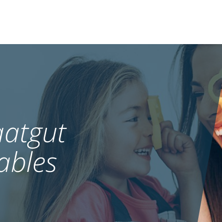
atgut
ables