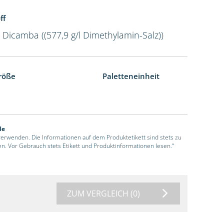
ff
l Dicamba ((577,9 g/l Dimethylamin-Salz))
röße
Paletteneinheit
de
 verwenden. Die Informationen auf dem Produktetikett sind stets zu
en. Vor Gebrauch stets Etikett und Produktinformationen lesen.“
ZUM VERGLEICH
(0)