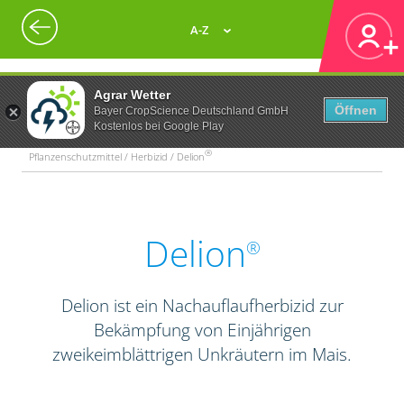
A-Z
Agrar Wetter
Öffnen
Bayer CropScience Deutschland GmbH
Kostenlos bei Google Play
®
Pflanzenschutzmittel / Herbizid / Delion
Delion
®
Delion ist ein Nachauflaufherbizid zur
Bekämpfung von Einjährigen
zweikeimblättrigen Unkräutern im Mais.