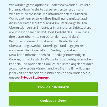
T.
+49 (0)174 346 564 1
Wir würden gerne optionale Cookies verwenden, um Ihre
Nutzung dieser Website besser zu verstehen, unsere
Website zu verbessern und Informationen mit unseren
KONTAKT
Werbepartnern zu teilen. Ihre Einwilligung umfasst auch
die in der Datenschutzerklärung im Detail dargestellten
Übermittlungen an Empfänger in unsicheren Drittstaaten,
Hilfe in Notfällen
wie insbesondere den USA. Dort besteht das Risiko, dass
Ihre derart übermittelten Daten dem Zugriff durch
T.
+49 (0)214/30-20220
Behörden in diesen Drittstaaten zu Kontroll- und
Überwachungszwecken unterliegen und dagegen keine
wirksamen Rechtsbehelfe zur Verfügung stehen.
Detaillierte Informationen zu unbedingt notwendigen
Cookies, ohne die wir die Webseite nicht verfügbar machen
können, und optionalen Cookies, die unten abgelehnt oder
akzeptiert werden können, und wie Sie Ihre Einwilligungen
jeder Zeit ändern oder zurückziehen können, finden Sie in
Folgen Sie uns
unserer
Privacy Statement
Cookie Einstellungen
Cookies ablehnen