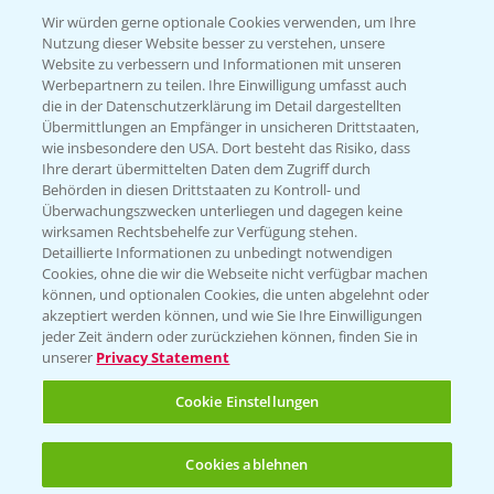
T.
+49 (0)174 346 564 1
Wir würden gerne optionale Cookies verwenden, um Ihre
Nutzung dieser Website besser zu verstehen, unsere
Website zu verbessern und Informationen mit unseren
KONTAKT
Werbepartnern zu teilen. Ihre Einwilligung umfasst auch
die in der Datenschutzerklärung im Detail dargestellten
Übermittlungen an Empfänger in unsicheren Drittstaaten,
Hilfe in Notfällen
wie insbesondere den USA. Dort besteht das Risiko, dass
Ihre derart übermittelten Daten dem Zugriff durch
T.
+49 (0)214/30-20220
Behörden in diesen Drittstaaten zu Kontroll- und
Überwachungszwecken unterliegen und dagegen keine
wirksamen Rechtsbehelfe zur Verfügung stehen.
Detaillierte Informationen zu unbedingt notwendigen
Cookies, ohne die wir die Webseite nicht verfügbar machen
können, und optionalen Cookies, die unten abgelehnt oder
akzeptiert werden können, und wie Sie Ihre Einwilligungen
jeder Zeit ändern oder zurückziehen können, finden Sie in
Folgen Sie uns
unserer
Privacy Statement
Cookie Einstellungen
Cookies ablehnen