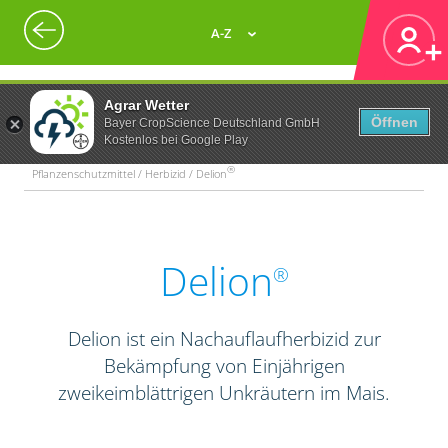
A-Z
Agrar Wetter
Öffnen
Bayer CropScience Deutschland GmbH
Kostenlos bei Google Play
®
Pflanzenschutzmittel / Herbizid / Delion
Delion
®
Delion ist ein Nachauflaufherbizid zur
Bekämpfung von Einjährigen
zweikeimblättrigen Unkräutern im Mais.