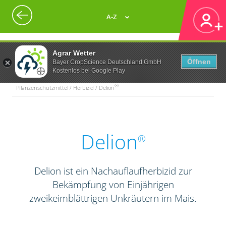
A-Z
Agrar Wetter
Öffnen
Bayer CropScience Deutschland GmbH
Kostenlos bei Google Play
®
Pflanzenschutzmittel / Herbizid / Delion
Delion
®
Delion ist ein Nachauflaufherbizid zur
Bekämpfung von Einjährigen
zweikeimblättrigen Unkräutern im Mais.