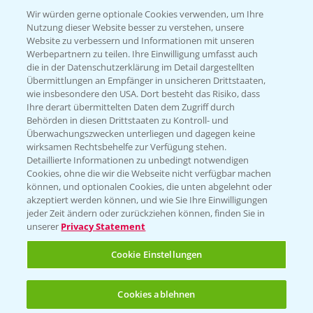
T.
+49 (0)174 346 564 1
Wir würden gerne optionale Cookies verwenden, um Ihre
Nutzung dieser Website besser zu verstehen, unsere
Website zu verbessern und Informationen mit unseren
KONTAKT
Werbepartnern zu teilen. Ihre Einwilligung umfasst auch
die in der Datenschutzerklärung im Detail dargestellten
Übermittlungen an Empfänger in unsicheren Drittstaaten,
Hilfe in Notfällen
wie insbesondere den USA. Dort besteht das Risiko, dass
Ihre derart übermittelten Daten dem Zugriff durch
T.
+49 (0)214/30-20220
Behörden in diesen Drittstaaten zu Kontroll- und
Überwachungszwecken unterliegen und dagegen keine
wirksamen Rechtsbehelfe zur Verfügung stehen.
Detaillierte Informationen zu unbedingt notwendigen
Cookies, ohne die wir die Webseite nicht verfügbar machen
können, und optionalen Cookies, die unten abgelehnt oder
akzeptiert werden können, und wie Sie Ihre Einwilligungen
jeder Zeit ändern oder zurückziehen können, finden Sie in
Folgen Sie uns
unserer
Privacy Statement
Cookie Einstellungen
Cookies ablehnen