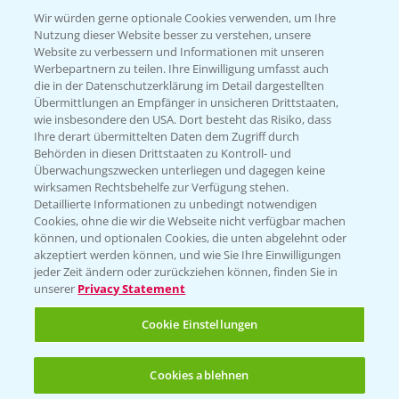
T.
+49 (0)174 346 564 1
Wir würden gerne optionale Cookies verwenden, um Ihre
Nutzung dieser Website besser zu verstehen, unsere
Website zu verbessern und Informationen mit unseren
KONTAKT
Werbepartnern zu teilen. Ihre Einwilligung umfasst auch
die in der Datenschutzerklärung im Detail dargestellten
Übermittlungen an Empfänger in unsicheren Drittstaaten,
Hilfe in Notfällen
wie insbesondere den USA. Dort besteht das Risiko, dass
Ihre derart übermittelten Daten dem Zugriff durch
T.
+49 (0)214/30-20220
Behörden in diesen Drittstaaten zu Kontroll- und
Überwachungszwecken unterliegen und dagegen keine
wirksamen Rechtsbehelfe zur Verfügung stehen.
Detaillierte Informationen zu unbedingt notwendigen
Cookies, ohne die wir die Webseite nicht verfügbar machen
können, und optionalen Cookies, die unten abgelehnt oder
akzeptiert werden können, und wie Sie Ihre Einwilligungen
jeder Zeit ändern oder zurückziehen können, finden Sie in
Folgen Sie uns
unserer
Privacy Statement
Cookie Einstellungen
Cookies ablehnen