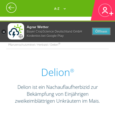
A-Z
Agrar Wetter
Öffnen
Bayer CropScience Deutschland GmbH
Kostenlos bei Google Play
®
Pflanzenschutzmittel / Herbizid / Delion
Delion
®
Delion ist ein Nachauflaufherbizid zur
Bekämpfung von Einjährigen
zweikeimblättrigen Unkräutern im Mais.