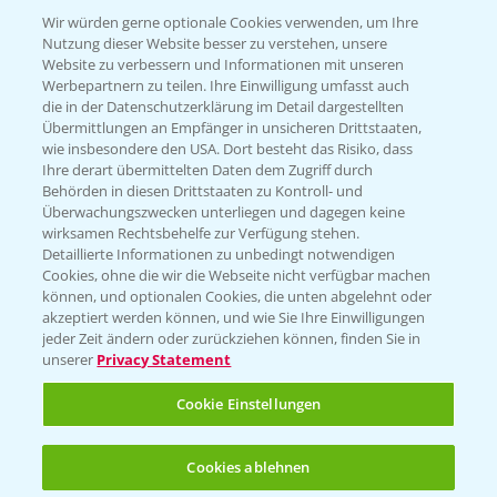
T.
+49 (0)174 346 564 1
Wir würden gerne optionale Cookies verwenden, um Ihre
Nutzung dieser Website besser zu verstehen, unsere
Website zu verbessern und Informationen mit unseren
KONTAKT
Werbepartnern zu teilen. Ihre Einwilligung umfasst auch
die in der Datenschutzerklärung im Detail dargestellten
Übermittlungen an Empfänger in unsicheren Drittstaaten,
Hilfe in Notfällen
wie insbesondere den USA. Dort besteht das Risiko, dass
Ihre derart übermittelten Daten dem Zugriff durch
T.
+49 (0)214/30-20220
Behörden in diesen Drittstaaten zu Kontroll- und
Überwachungszwecken unterliegen und dagegen keine
wirksamen Rechtsbehelfe zur Verfügung stehen.
Detaillierte Informationen zu unbedingt notwendigen
Cookies, ohne die wir die Webseite nicht verfügbar machen
können, und optionalen Cookies, die unten abgelehnt oder
akzeptiert werden können, und wie Sie Ihre Einwilligungen
jeder Zeit ändern oder zurückziehen können, finden Sie in
Folgen Sie uns
unserer
Privacy Statement
Cookie Einstellungen
Cookies ablehnen