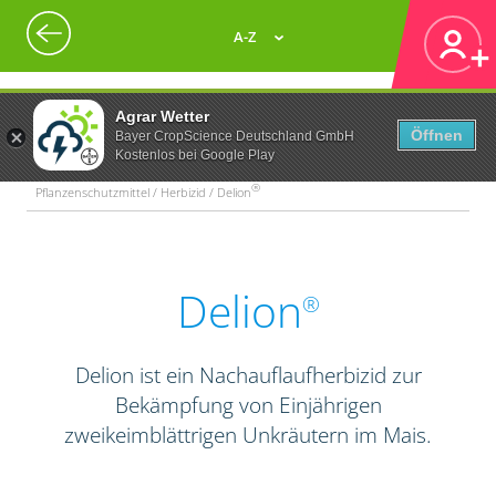
A-Z
Agrar Wetter
Öffnen
Bayer CropScience Deutschland GmbH
Kostenlos bei Google Play
®
Pflanzenschutzmittel / Herbizid / Delion
Delion
®
Delion ist ein Nachauflaufherbizid zur
Bekämpfung von Einjährigen
zweikeimblättrigen Unkräutern im Mais.