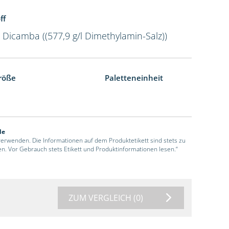
ff
l Dicamba ((577,9 g/l Dimethylamin-Salz))
röße
Paletteneinheit
de
 verwenden. Die Informationen auf dem Produktetikett sind stets zu
en. Vor Gebrauch stets Etikett und Produktinformationen lesen.“
ZUM VERGLEICH
(0)