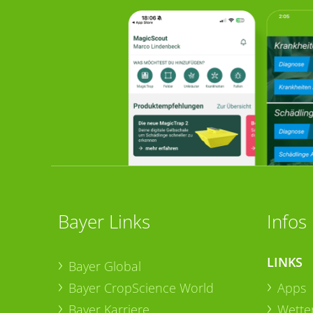
Bayer Links
Infos
LINKS
Bayer Global
Bayer CropScience World
Apps
Bayer Karriere
Wetter