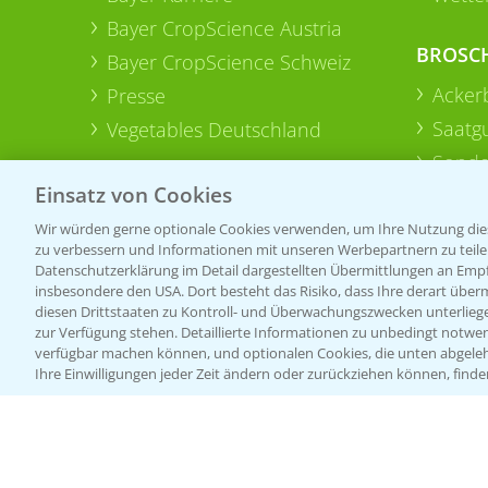
Bayer CropScience Austria
BROSC
Bayer CropScience Schweiz
Acker
Presse
Saatg
Vegetables Deutschland
Sonde
Einsatz von Cookies
Wir würden gerne optionale Cookies verwenden, um Ihre Nutzung dies
zu verbessern und Informationen mit unseren Werbepartnern zu teilen.
Datenschutzerklärung im Detail dargestellten Übermittlungen an Empfä
insbesondere den USA. Dort besteht das Risiko, dass Ihre derart über
diesen Drittstaaten zu Kontroll- und Überwachungszwecken unterlie
zur Verfügung stehen. Detaillierte Informationen zu unbedingt notwen
verfügbar machen können, und optionalen Cookies, die unten abgeleh
Ihre Einwilligungen jeder Zeit ändern oder zurückziehen können, finde