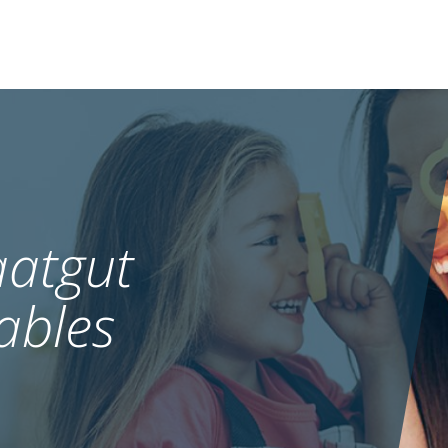
atgut
ables