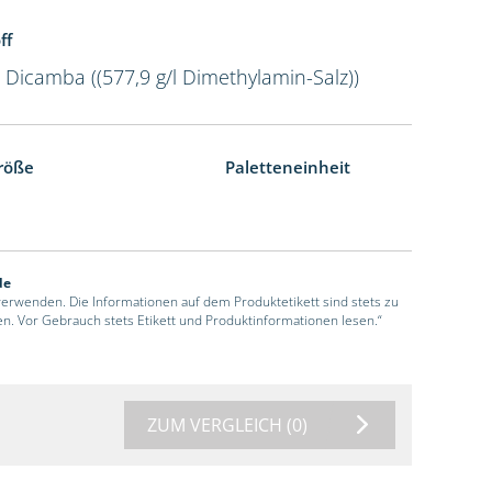
ff
l Dicamba ((577,9 g/l Dimethylamin-Salz))
röße
Paletteneinheit
de
 verwenden. Die Informationen auf dem Produktetikett sind stets zu
en. Vor Gebrauch stets Etikett und Produktinformationen lesen.“
ZUM VERGLEICH
(0)