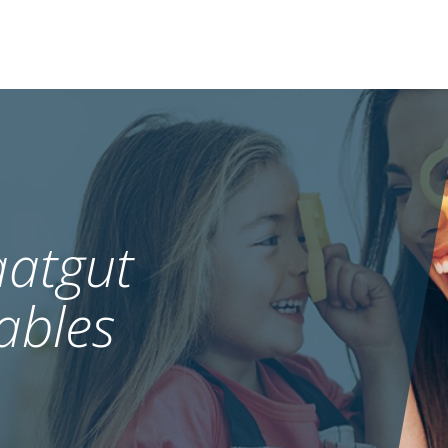
atgut
ables