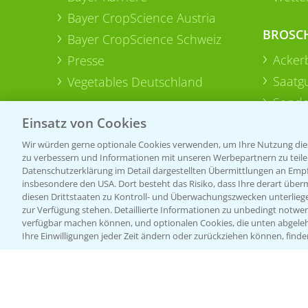
Bayer CropScience Austria
BROSC
Bayer CropScience Schweiz
Acker
Presse
Saatg
Vegetables Deutschland
Sonde
Einsatz von Cookies
Wir würden gerne optionale Cookies verwenden, um Ihre Nutzung dies
zu verbessern und Informationen mit unseren Werbepartnern zu teilen.
Datenschutzerklärung im Detail dargestellten Übermittlungen an Empfä
insbesondere den USA. Dort besteht das Risiko, dass Ihre derart über
diesen Drittstaaten zu Kontroll- und Überwachungszwecken unterlie
zur Verfügung stehen. Detaillierte Informationen zu unbedingt notwen
verfügbar machen können, und optionalen Cookies, die unten abgeleh
Ihre Einwilligungen jeder Zeit ändern oder zurückziehen können, finde