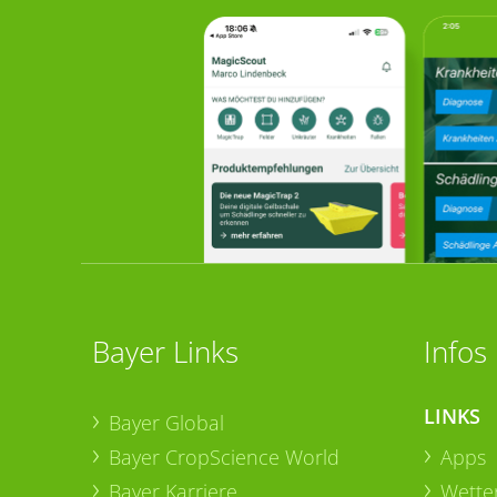
Bayer Links
Infos
LINKS
Bayer Global
Bayer CropScience World
Apps
Bayer Karriere
Wetter