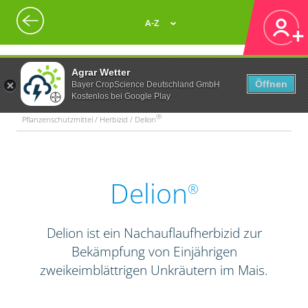
A-Z
Agrar Wetter
Öffnen
Bayer CropScience Deutschland GmbH
Kostenlos bei Google Play
®
Pflanzenschutzmittel / Herbizid / Delion
Delion
®
Delion ist ein Nachauflaufherbizid zur
Bekämpfung von Einjährigen
zweikeimblättrigen Unkräutern im Mais.