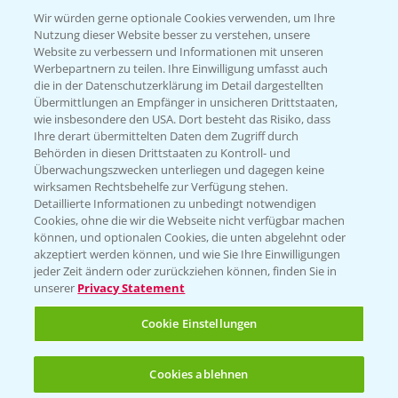
T.
+49 (0)174 346 564 1
Wir würden gerne optionale Cookies verwenden, um Ihre
Nutzung dieser Website besser zu verstehen, unsere
Website zu verbessern und Informationen mit unseren
KONTAKT
Werbepartnern zu teilen. Ihre Einwilligung umfasst auch
die in der Datenschutzerklärung im Detail dargestellten
Übermittlungen an Empfänger in unsicheren Drittstaaten,
Hilfe in Notfällen
wie insbesondere den USA. Dort besteht das Risiko, dass
Ihre derart übermittelten Daten dem Zugriff durch
T.
+49 (0)214/30-20220
Behörden in diesen Drittstaaten zu Kontroll- und
Überwachungszwecken unterliegen und dagegen keine
wirksamen Rechtsbehelfe zur Verfügung stehen.
Detaillierte Informationen zu unbedingt notwendigen
Cookies, ohne die wir die Webseite nicht verfügbar machen
können, und optionalen Cookies, die unten abgelehnt oder
akzeptiert werden können, und wie Sie Ihre Einwilligungen
jeder Zeit ändern oder zurückziehen können, finden Sie in
Folgen Sie uns
unserer
Privacy Statement
Cookie Einstellungen
Cookies ablehnen