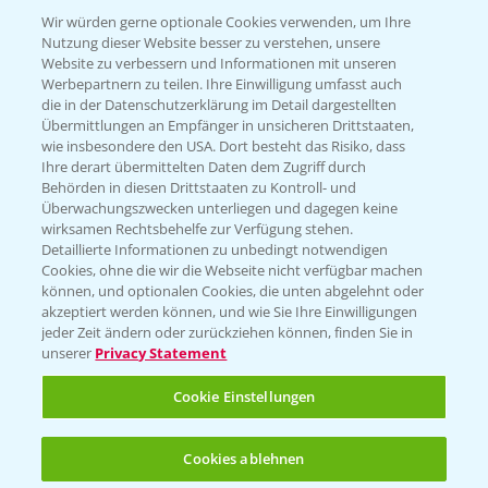
T.
+49 (0)174 346 564 1
Wir würden gerne optionale Cookies verwenden, um Ihre
Nutzung dieser Website besser zu verstehen, unsere
Website zu verbessern und Informationen mit unseren
KONTAKT
Werbepartnern zu teilen. Ihre Einwilligung umfasst auch
die in der Datenschutzerklärung im Detail dargestellten
Übermittlungen an Empfänger in unsicheren Drittstaaten,
Hilfe in Notfällen
wie insbesondere den USA. Dort besteht das Risiko, dass
Ihre derart übermittelten Daten dem Zugriff durch
T.
+49 (0)214/30-20220
Behörden in diesen Drittstaaten zu Kontroll- und
Überwachungszwecken unterliegen und dagegen keine
wirksamen Rechtsbehelfe zur Verfügung stehen.
Detaillierte Informationen zu unbedingt notwendigen
Cookies, ohne die wir die Webseite nicht verfügbar machen
können, und optionalen Cookies, die unten abgelehnt oder
akzeptiert werden können, und wie Sie Ihre Einwilligungen
jeder Zeit ändern oder zurückziehen können, finden Sie in
Folgen Sie uns
unserer
Privacy Statement
Cookie Einstellungen
Cookies ablehnen