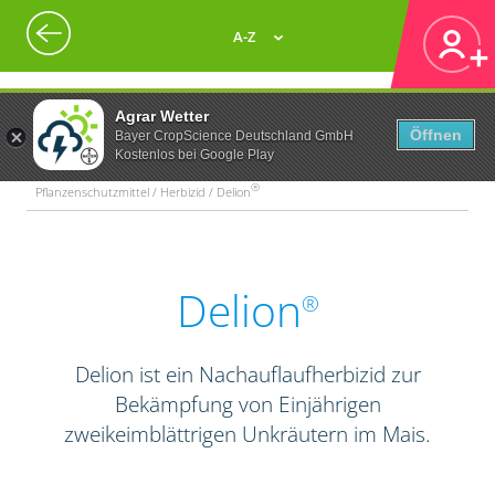
A-Z
Agrar Wetter
Öffnen
Bayer CropScience Deutschland GmbH
Kostenlos bei Google Play
®
Pflanzenschutzmittel / Herbizid / Delion
Delion
®
Delion ist ein Nachauflaufherbizid zur
Bekämpfung von Einjährigen
zweikeimblättrigen Unkräutern im Mais.