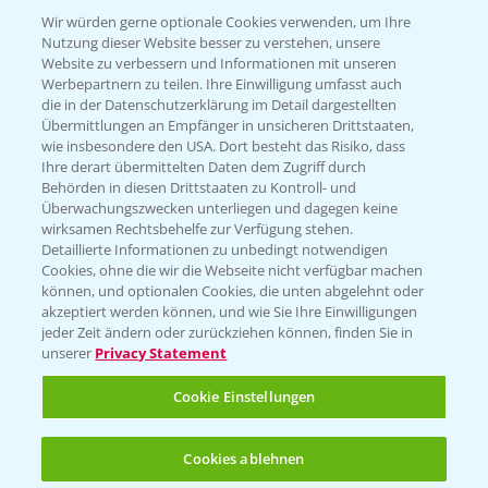
T.
+49 (0)174 346 564 1
Wir würden gerne optionale Cookies verwenden, um Ihre
Nutzung dieser Website besser zu verstehen, unsere
Website zu verbessern und Informationen mit unseren
KONTAKT
Werbepartnern zu teilen. Ihre Einwilligung umfasst auch
die in der Datenschutzerklärung im Detail dargestellten
Übermittlungen an Empfänger in unsicheren Drittstaaten,
Hilfe in Notfällen
wie insbesondere den USA. Dort besteht das Risiko, dass
Ihre derart übermittelten Daten dem Zugriff durch
T.
+49 (0)214/30-20220
Behörden in diesen Drittstaaten zu Kontroll- und
Überwachungszwecken unterliegen und dagegen keine
wirksamen Rechtsbehelfe zur Verfügung stehen.
Detaillierte Informationen zu unbedingt notwendigen
Cookies, ohne die wir die Webseite nicht verfügbar machen
können, und optionalen Cookies, die unten abgelehnt oder
akzeptiert werden können, und wie Sie Ihre Einwilligungen
jeder Zeit ändern oder zurückziehen können, finden Sie in
Folgen Sie uns
unserer
Privacy Statement
Cookie Einstellungen
Cookies ablehnen