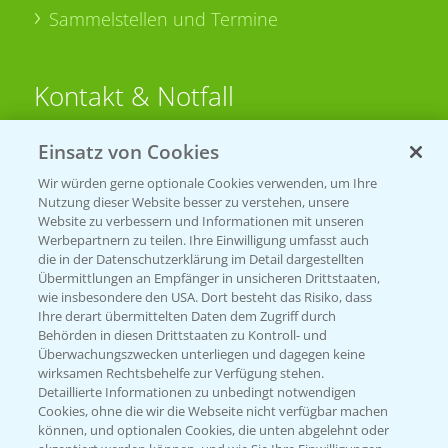
Sammelstellen und Termine
Kontakt & Notfall
Einsatz von Cookies
Beratung auf WhatsApp
T.
+49 (0)174 346 564 1
Wir würden gerne optionale Cookies verwenden, um Ihre
Nutzung dieser Website besser zu verstehen, unsere
Website zu verbessern und Informationen mit unseren
KONTAKT
Werbepartnern zu teilen. Ihre Einwilligung umfasst auch
die in der Datenschutzerklärung im Detail dargestellten
Übermittlungen an Empfänger in unsicheren Drittstaaten,
Hilfe in Notfällen
wie insbesondere den USA. Dort besteht das Risiko, dass
Ihre derart übermittelten Daten dem Zugriff durch
T.
+49 (0)214/30-20220
Behörden in diesen Drittstaaten zu Kontroll- und
Überwachungszwecken unterliegen und dagegen keine
wirksamen Rechtsbehelfe zur Verfügung stehen.
Detaillierte Informationen zu unbedingt notwendigen
Cookies, ohne die wir die Webseite nicht verfügbar machen
können, und optionalen Cookies, die unten abgelehnt oder