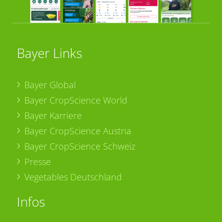
Bayer Links
Bayer Global
Bayer CropScience World
Bayer Karriere
Bayer CropScience Austria
Bayer CropScience Schweiz
Presse
Vegetables Deutschland
Infos