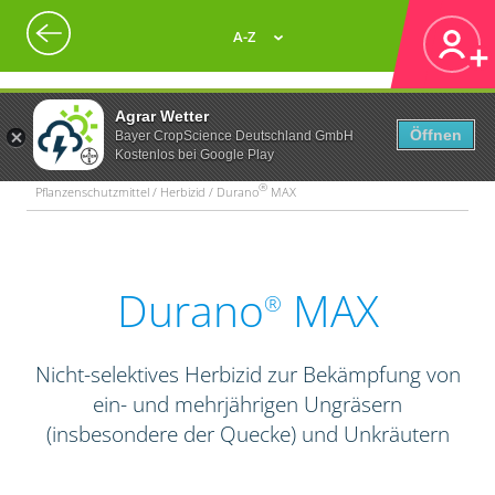
A-Z
Agrar Wetter
Öffnen
Bayer CropScience Deutschland GmbH
Kostenlos bei Google Play
®
Pflanzenschutzmittel / Herbizid / Durano
MAX
Durano
MAX
®
Nicht-selektives Herbizid zur Bekämpfung von
ein- und mehrjährigen Ungräsern
(insbesondere der Quecke) und Unkräutern