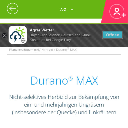
A-Z
Agrar Wetter
Öffnen
Bayer CropScience Deutschland GmbH
Kostenlos bei Google Play
®
Pflanzenschutzmittel / Herbizid / Durano
MAX
Durano
MAX
®
Nicht-selektives Herbizid zur Bekämpfung von
ein- und mehrjährigen Ungräsern
(insbesondere der Quecke) und Unkräutern