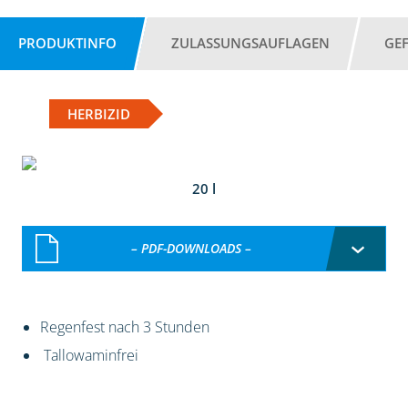
PRODUKTINFO
ZULASSUNGSAUFLAGEN
GE
HERBIZID
20 l
– PDF-DOWNLOADS –
Regenfest nach 3 Stunden
Tallowaminfrei