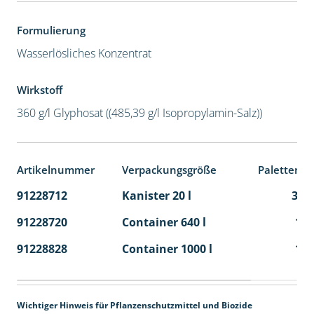
Formulierung
Wasserlösliches Konzentrat
Wirkstoff
360 g/l Glyphosat ((485,39 g/l Isopropylamin-Salz))
Artikelnummer
Verpackungsgröße
Palettenei
91228712
Kanister 20 l
32
91228720
Container 640 l
1
91228828
Container 1000 l
1
Wichtiger Hinweis für Pflanzenschutzmittel und Biozide