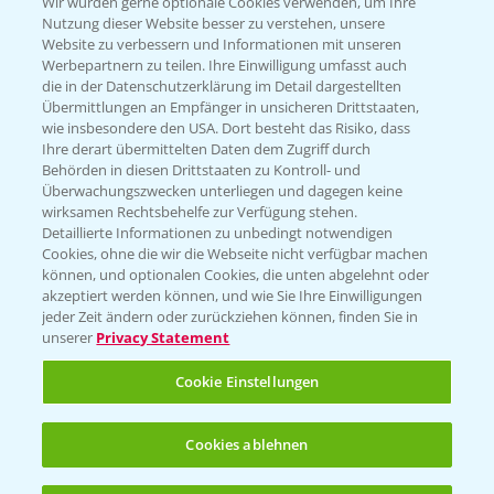
T.
+49 (0)174 346 564 1
Wir würden gerne optionale Cookies verwenden, um Ihre
Nutzung dieser Website besser zu verstehen, unsere
Website zu verbessern und Informationen mit unseren
KONTAKT
Werbepartnern zu teilen. Ihre Einwilligung umfasst auch
die in der Datenschutzerklärung im Detail dargestellten
Übermittlungen an Empfänger in unsicheren Drittstaaten,
Hilfe in Notfällen
wie insbesondere den USA. Dort besteht das Risiko, dass
Ihre derart übermittelten Daten dem Zugriff durch
T.
+49 (0)214/30-20220
Behörden in diesen Drittstaaten zu Kontroll- und
Überwachungszwecken unterliegen und dagegen keine
wirksamen Rechtsbehelfe zur Verfügung stehen.
Detaillierte Informationen zu unbedingt notwendigen
Cookies, ohne die wir die Webseite nicht verfügbar machen
können, und optionalen Cookies, die unten abgelehnt oder
akzeptiert werden können, und wie Sie Ihre Einwilligungen
jeder Zeit ändern oder zurückziehen können, finden Sie in
Folgen Sie uns
unserer
Privacy Statement
Cookie Einstellungen
Cookies ablehnen