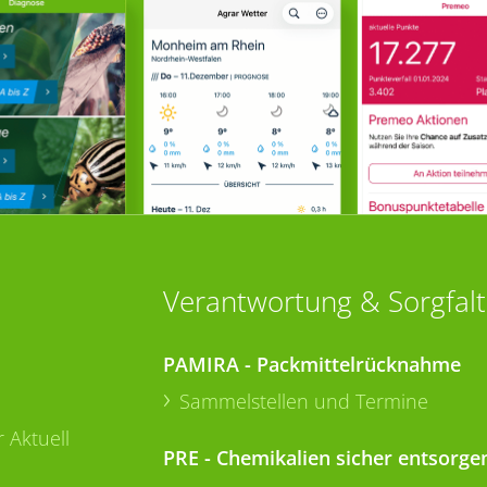
Verantwortung & Sorgfalt
PAMIRA - Packmittelrücknahme
Sammelstellen und Termine
 Aktuell
PRE - Chemikalien sicher entsorge