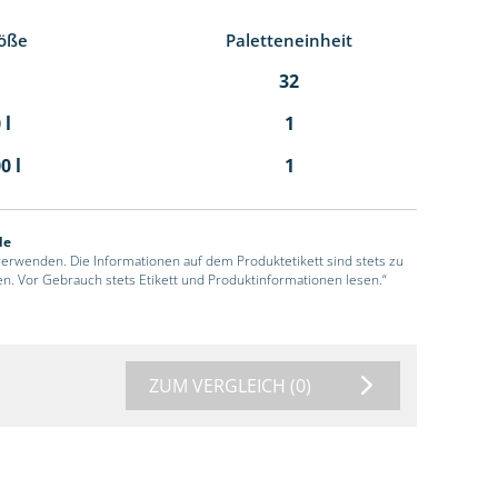
öße
Paletteneinheit
32
 l
1
0 l
1
de
 verwenden. Die Informationen auf dem Produktetikett sind stets zu
en. Vor Gebrauch stets Etikett und Produktinformationen lesen.“
ZUM VERGLEICH
(0)