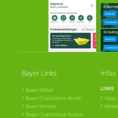
Bayer Links
Infos
LINKS
Bayer Global
Bayer CropScience World
Apps
Bayer Karriere
Wetter
Bayer CropScience Austria