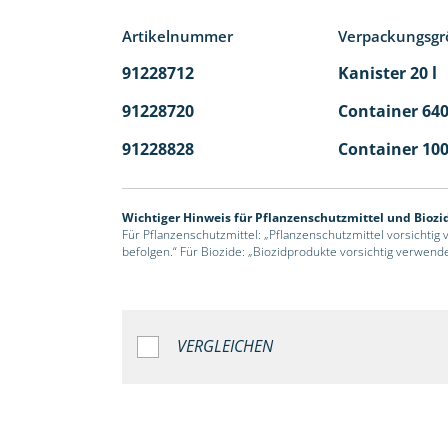
Artikelnummer
Verpackungsgr
91228712
Kanister 20 l
91228720
Container 640
91228828
Container 100
Wichtiger Hinweis für Pflanzenschutzmittel und Biozi
Für Pflanzenschutzmittel: „Pflanzenschutzmittel vorsichtig
befolgen.“ Für Biozide: „Biozidprodukte vorsichtig verwend
VERGLEICHEN