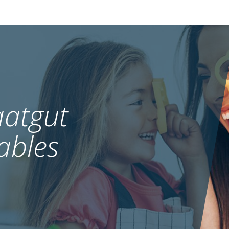
atgut
ables