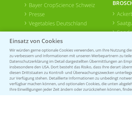
BROSC
Bayer CropScience Schweiz
Acker
Presse
Saatg
Vegetables Deutschland
Sonde
Einsatz von Cookies
Wir würden gerne optionale Cookies verwenden, um Ihre Nutzung dies
zu verbessern und Informationen mit unseren Werbepartnern zu teilen.
Datenschutzerklärung im Detail dargestellten Übermittlungen an Empfä
insbesondere den USA. Dort besteht das Risiko, dass Ihre derart über
diesen Drittstaaten zu Kontroll- und Überwachungszwecken unterlie
zur Verfügung stehen. Detaillierte Informationen zu unbedingt notwen
verfügbar machen können, und optionalen Cookies, die unten abgeleh
Ihre Einwilligungen jeder Zeit ändern oder zurückziehen können, finde