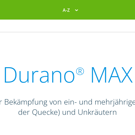
A-Z
Durano
MAX
®
zur Bekämpfung von ein- und mehrjähri
der Quecke) und Unkräutern