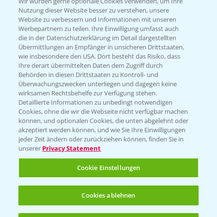
T.
+49 (0)174 346 564 1
Wir würden gerne optionale Cookies verwenden, um Ihre
Nutzung dieser Website besser zu verstehen, unsere
Website zu verbessern und Informationen mit unseren
KONTAKT
Werbepartnern zu teilen. Ihre Einwilligung umfasst auch
die in der Datenschutzerklärung im Detail dargestellten
Übermittlungen an Empfänger in unsicheren Drittstaaten,
Hilfe in Notfällen
wie insbesondere den USA. Dort besteht das Risiko, dass
Ihre derart übermittelten Daten dem Zugriff durch
T.
+49 (0)214/30-20220
Behörden in diesen Drittstaaten zu Kontroll- und
Überwachungszwecken unterliegen und dagegen keine
wirksamen Rechtsbehelfe zur Verfügung stehen.
Detaillierte Informationen zu unbedingt notwendigen
Cookies, ohne die wir die Webseite nicht verfügbar machen
können, und optionalen Cookies, die unten abgelehnt oder
akzeptiert werden können, und wie Sie Ihre Einwilligungen
jeder Zeit ändern oder zurückziehen können, finden Sie in
Folgen Sie uns
unserer
Privacy Statement
Cookie Einstellungen
Cookies ablehnen