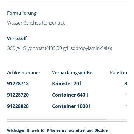
Formulierung
Wasserlösliches Konzentrat
Wirkstoff
360 g/l Glyphosat ((485,39 g/l Isopropylamin-Salz))
Artikelnummer
Verpackungsgröße
Palettenei
91228712
Kanister 20 l
32
91228720
Container 640 l
1
91228828
Container 1000 l
1
Wichtiger Hinweis für Pflanzenschutzmittel und Biozide