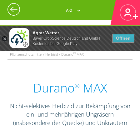
A-Z
Agrar Wetter
Öffnen
Bayer CropScience Deutschland GmbH
Kostenlos bei Google Play
®
Pflanzenschutzmittel / Herbizid / Durano
MAX
Durano
MAX
®
Nicht-selektives Herbizid zur Bekämpfung von
ein- und mehrjährigen Ungräsern
(insbesondere der Quecke) und Unkräutern