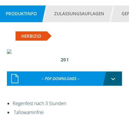
PRODUKTINFO
ZULASSUNGSAUFLAGEN
GE
HERBIZID
20 l
– PDF-DOWNLOADS –
Regenfest nach 3 Stunden
Tallowaminfrei