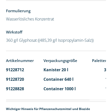
Formulierung
Wasserlösliches Konzentrat
Wirkstoff
360 g/l Glyphosat ((485,39 g/l Isopropylamin-Salz))
Artikelnummer
Verpackungsgröße
Palettenei
91228712
Kanister 20 l
32
91228720
Container 640 l
1
91228828
Container 1000 l
1
Wichtiger Hinweis für Pflanzenschutzmittel und Biozide