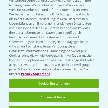
T.
+49 (0)174 346 564 1
Wir würden gerne optionale Cookies verwenden, um Ihre
Nutzung dieser Website besser zu verstehen, unsere
Website zu verbessern und Informationen mit unseren
KONTAKT
Werbepartnern zu teilen. Ihre Einwilligung umfasst auch
die in der Datenschutzerklärung im Detail dargestellten
Übermittlungen an Empfänger in unsicheren Drittstaaten,
Hilfe in Notfällen
wie insbesondere den USA. Dort besteht das Risiko, dass
Ihre derart übermittelten Daten dem Zugriff durch
T.
+49 (0)214/30-20220
Behörden in diesen Drittstaaten zu Kontroll- und
Überwachungszwecken unterliegen und dagegen keine
wirksamen Rechtsbehelfe zur Verfügung stehen.
Detaillierte Informationen zu unbedingt notwendigen
Cookies, ohne die wir die Webseite nicht verfügbar machen
können, und optionalen Cookies, die unten abgelehnt oder
akzeptiert werden können, und wie Sie Ihre Einwilligungen
jeder Zeit ändern oder zurückziehen können, finden Sie in
Folgen Sie uns
unserer
Privacy Statement
Cookie Einstellungen
Cookies ablehnen