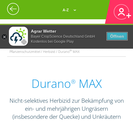
A-Z
Agrar Wetter
Öffnen
Bayer CropScience Deutschland GmbH
Kostenlos bei Google Play
®
Pflanzenschutzmittel / Herbizid / Durano
MAX
Durano
MAX
®
Nicht-selektives Herbizid zur Bekämpfung von
ein- und mehrjährigen Ungräsern
(insbesondere der Quecke) und Unkräutern