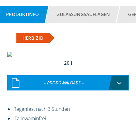
PRODUKTINFO
ZULASSUNGSAUFLAGEN
GE
HERBIZID
20 l
– PDF-DOWNLOADS –
Regenfest nach 3 Stunden
Tallowaminfrei