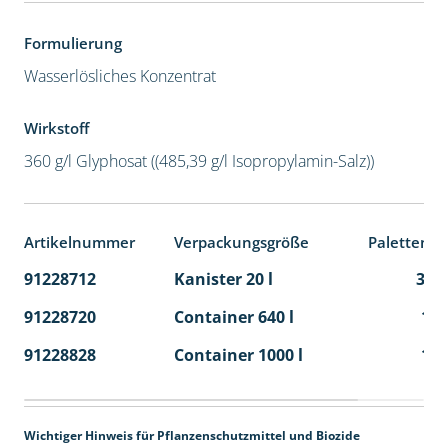
Formulierung
Wasserlösliches Konzentrat
Wirkstoff
360 g/l Glyphosat ((485,39 g/l Isopropylamin-Salz))
Artikelnummer
Verpackungsgröße
Palettenei
91228712
Kanister 20 l
32
91228720
Container 640 l
1
91228828
Container 1000 l
1
Wichtiger Hinweis für Pflanzenschutzmittel und Biozide