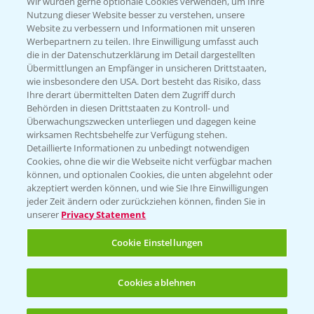
T.
+49 (0)174 346 564 1
Wir würden gerne optionale Cookies verwenden, um Ihre
Nutzung dieser Website besser zu verstehen, unsere
Website zu verbessern und Informationen mit unseren
KONTAKT
Werbepartnern zu teilen. Ihre Einwilligung umfasst auch
die in der Datenschutzerklärung im Detail dargestellten
Übermittlungen an Empfänger in unsicheren Drittstaaten,
Hilfe in Notfällen
wie insbesondere den USA. Dort besteht das Risiko, dass
Ihre derart übermittelten Daten dem Zugriff durch
T.
+49 (0)214/30-20220
Behörden in diesen Drittstaaten zu Kontroll- und
Überwachungszwecken unterliegen und dagegen keine
wirksamen Rechtsbehelfe zur Verfügung stehen.
Detaillierte Informationen zu unbedingt notwendigen
Cookies, ohne die wir die Webseite nicht verfügbar machen
können, und optionalen Cookies, die unten abgelehnt oder
akzeptiert werden können, und wie Sie Ihre Einwilligungen
jeder Zeit ändern oder zurückziehen können, finden Sie in
Folgen Sie uns
unserer
Privacy Statement
Cookie Einstellungen
Cookies ablehnen