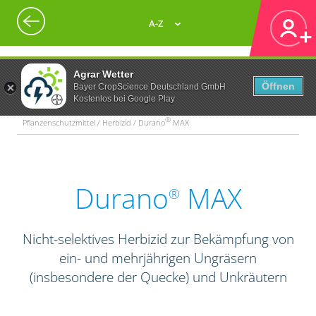
A-Z
Agrar Wetter
Öffnen
Bayer CropScience Deutschland GmbH
Kostenlos bei Google Play
®
Pflanzenschutzmittel / Herbizid / Durano
MAX
Durano
MAX
®
Nicht-selektives Herbizid zur Bekämpfung von
ein- und mehrjährigen Ungräsern
(insbesondere der Quecke) und Unkräutern