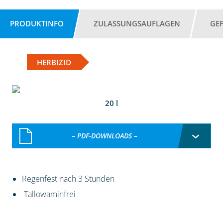
PRODUKTINFO
ZULASSUNGSAUFLAGEN
GE
HERBIZID
20 l
– PDF-DOWNLOADS –
Regenfest nach 3 Stunden
Tallowaminfrei