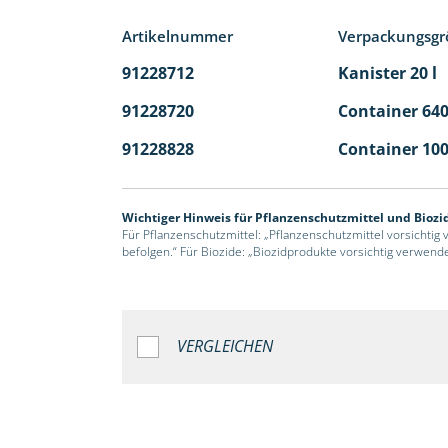
Artikelnummer
Verpackungsgr
91228712
Kanister 20 l
91228720
Container 640
91228828
Container 100
Wichtiger Hinweis für Pflanzenschutzmittel und Biozi
Für Pflanzenschutzmittel: „Pflanzenschutzmittel vorsichtig
befolgen.“ Für Biozide: „Biozidprodukte vorsichtig verwend
VERGLEICHEN