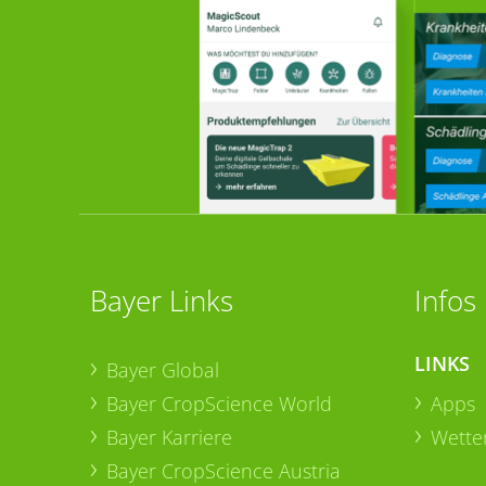
Bayer Links
Infos
LINKS
Bayer Global
Bayer CropScience World
Apps
Bayer Karriere
Wetter
Bayer CropScience Austria