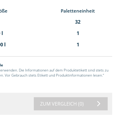
öße
Paletteneinheit
32
 l
1
0 l
1
de
 verwenden. Die Informationen auf dem Produktetikett sind stets zu
en. Vor Gebrauch stets Etikett und Produktinformationen lesen.“
ZUM VERGLEICH
(0)