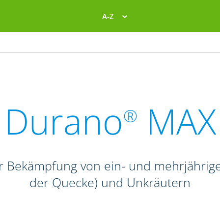
A-Z
Durano
MAX
®
zur Bekämpfung von ein- und mehrjähri
der Quecke) und Unkräutern