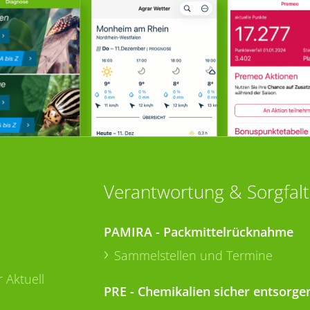
Verantwortung & Sorgfalt
PAMIRA - Packmittelrücknahme
Sammelstellen und Termine
 Aktuell
PRE - Chemikalien sicher entsorge