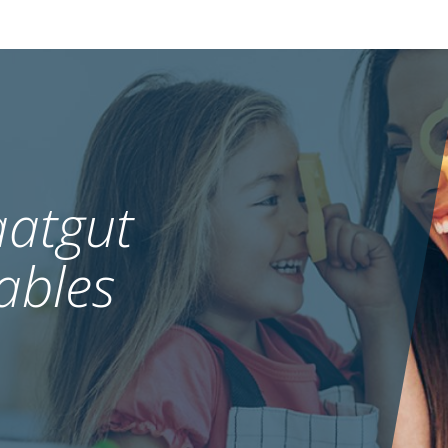
atgut
ables