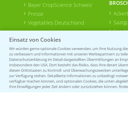
BROSC
Bayer CropScience Schweiz
Acker
Presse
Saatg
Vegetables Deutschland
Sonde
Einsatz von Cookies
Wir würden gerne optionale Cookies verwenden, um Ihre Nutzung dies
zu verbessern und Informationen mit unseren Werbepartnern zu teilen.
Datenschutzerklärung im Detail dargestellten Übermittlungen an Empfä
insbesondere den USA. Dort besteht das Risiko, dass Ihre derart über
diesen Drittstaaten zu Kontroll- und Überwachungszwecken unterlie
zur Verfügung stehen. Detaillierte Informationen zu unbedingt notwen
verfügbar machen können, und optionalen Cookies, die unten abgeleh
Ihre Einwilligungen jeder Zeit ändern oder zurückziehen können, finde