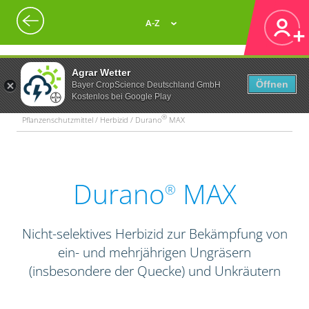
A-Z
Agrar Wetter
Öffnen
Bayer CropScience Deutschland GmbH
Kostenlos bei Google Play
®
Pflanzenschutzmittel / Herbizid / Durano
MAX
Durano
MAX
®
Nicht-selektives Herbizid zur Bekämpfung von
ein- und mehrjährigen Ungräsern
(insbesondere der Quecke) und Unkräutern