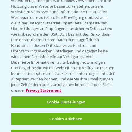
T.
+49 (0)174 346 564 1
Wir würden gerne optionale Cookies verwenden, um Ihre
Nutzung dieser Website besser zu verstehen, unsere
Website zu verbessern und Informationen mit unseren
KONTAKT
Werbepartnern zu teilen. Ihre Einwilligung umfasst auch
die in der Datenschutzerklärung im Detail dargestellten
Übermittlungen an Empfänger in unsicheren Drittstaaten,
Hilfe in Notfällen
wie insbesondere den USA. Dort besteht das Risiko, dass
Ihre derart übermittelten Daten dem Zugriff durch
T.
+49 (0)214/30-20220
Behörden in diesen Drittstaaten zu Kontroll- und
Überwachungszwecken unterliegen und dagegen keine
wirksamen Rechtsbehelfe zur Verfügung stehen.
Detaillierte Informationen zu unbedingt notwendigen
Cookies, ohne die wir die Webseite nicht verfügbar machen
können, und optionalen Cookies, die unten abgelehnt oder
akzeptiert werden können, und wie Sie Ihre Einwilligungen
jeder Zeit ändern oder zurückziehen können, finden Sie in
Folgen Sie uns
unserer
Privacy Statement
Cookie Einstellungen
Cookies ablehnen