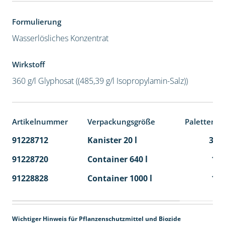
Formulierung
Wasserlösliches Konzentrat
Wirkstoff
360 g/l Glyphosat ((485,39 g/l Isopropylamin-Salz))
Artikelnummer
Verpackungsgröße
Palettenei
91228712
Kanister 20 l
32
91228720
Container 640 l
1
91228828
Container 1000 l
1
Wichtiger Hinweis für Pflanzenschutzmittel und Biozide