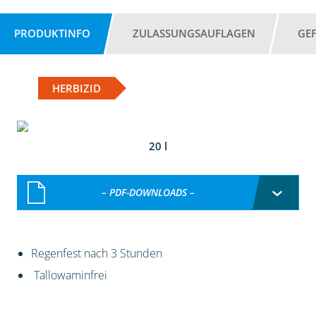
PRODUKTINFO
ZULASSUNGSAUFLAGEN
GE
HERBIZID
20 l
– PDF-DOWNLOADS –
Regenfest nach 3 Stunden
Tallowaminfrei