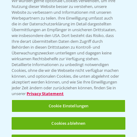
T.
+49 (0)174 346 564 1
Wir würden gerne optionale Cookies verwenden, um Ihre
Nutzung dieser Website besser zu verstehen, unsere
Website zu verbessern und Informationen mit unseren
KONTAKT
Werbepartnern zu teilen. Ihre Einwilligung umfasst auch
die in der Datenschutzerklärung im Detail dargestellten
Übermittlungen an Empfänger in unsicheren Drittstaaten,
Hilfe in Notfällen
wie insbesondere den USA. Dort besteht das Risiko, dass
Ihre derart übermittelten Daten dem Zugriff durch
T.
+49 (0)214/30-20220
Behörden in diesen Drittstaaten zu Kontroll- und
Überwachungszwecken unterliegen und dagegen keine
wirksamen Rechtsbehelfe zur Verfügung stehen.
Detaillierte Informationen zu unbedingt notwendigen
Cookies, ohne die wir die Webseite nicht verfügbar machen
können, und optionalen Cookies, die unten abgelehnt oder
akzeptiert werden können, und wie Sie Ihre Einwilligungen
jeder Zeit ändern oder zurückziehen können, finden Sie in
Folgen Sie uns
unserer
Privacy Statement
Cookie Einstellungen
Cookies ablehnen