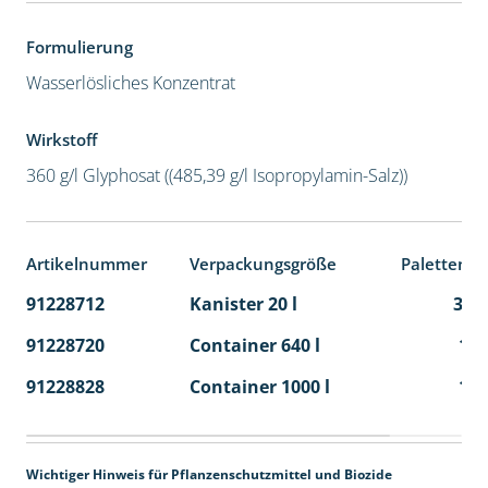
Formulierung
Wasserlösliches Konzentrat
Wirkstoff
360 g/l Glyphosat ((485,39 g/l Isopropylamin-Salz))
Artikelnummer
Verpackungsgröße
Palettenei
91228712
Kanister 20 l
32
91228720
Container 640 l
1
91228828
Container 1000 l
1
Wichtiger Hinweis für Pflanzenschutzmittel und Biozide