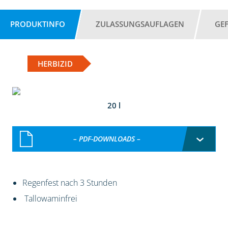
PRODUKTINFO
ZULASSUNGSAUFLAGEN
GE
HERBIZID
20 l
– PDF-DOWNLOADS –
Regenfest nach 3 Stunden
Tallowaminfrei