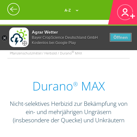
A-Z
Agrar Wetter
Öffnen
Bayer CropScience Deutschland GmbH
Kostenlos bei Google Play
®
Pflanzenschutzmittel / Herbizid / Durano
MAX
Durano
MAX
®
Nicht-selektives Herbizid zur Bekämpfung von
ein- und mehrjährigen Ungräsern
(insbesondere der Quecke) und Unkräutern