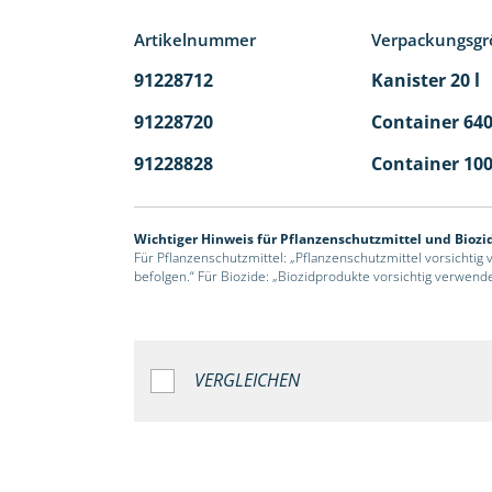
Artikelnummer
Verpackungsgr
91228712
Kanister 20 l
91228720
Container 640
91228828
Container 100
Wichtiger Hinweis für Pflanzenschutzmittel und Biozi
Für Pflanzenschutzmittel: „Pflanzenschutzmittel vorsichtig
befolgen.“ Für Biozide: „Biozidprodukte vorsichtig verwend
VERGLEICHEN