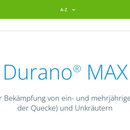
A-Z
Durano
MAX
®
zur Bekämpfung von ein- und mehrjähri
der Quecke) und Unkräutern