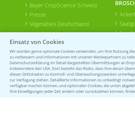
BROSC
Bayer CropScience Schweiz
Acker
Presse
Saatg
Vegetables Deutschland
Sonde
Einsatz von Cookies
Wir würden gerne optionale Cookies verwenden, um Ihre Nutzung dies
zu verbessern und Informationen mit unseren Werbepartnern zu teilen.
Datenschutzerklärung im Detail dargestellten Übermittlungen an Empfä
insbesondere den USA. Dort besteht das Risiko, dass Ihre derart über
diesen Drittstaaten zu Kontroll- und Überwachungszwecken unterlie
zur Verfügung stehen. Detaillierte Informationen zu unbedingt notwen
verfügbar machen können, und optionalen Cookies, die unten abgeleh
Ihre Einwilligungen jeder Zeit ändern oder zurückziehen können, finde