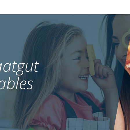
atgut
ables