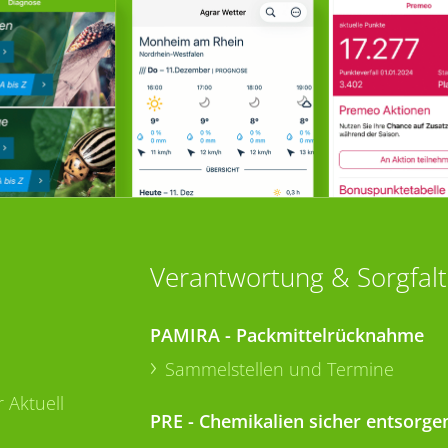
Verantwortung & Sorgfalt
PAMIRA - Packmittelrücknahme
Sammelstellen und Termine
 Aktuell
PRE - Chemikalien sicher entsorge