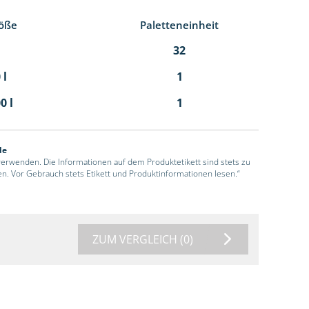
öße
Paletteneinheit
32
 l
1
0 l
1
de
 verwenden. Die Informationen auf dem Produktetikett sind stets zu
en. Vor Gebrauch stets Etikett und Produktinformationen lesen.“
ZUM VERGLEICH
(0)