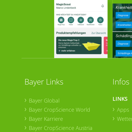
Bayer Links
Infos
LINKS
Bayer Global
Bayer CropScience World
Apps
Bayer Karriere
Wetter
Bayer CropScience Austria