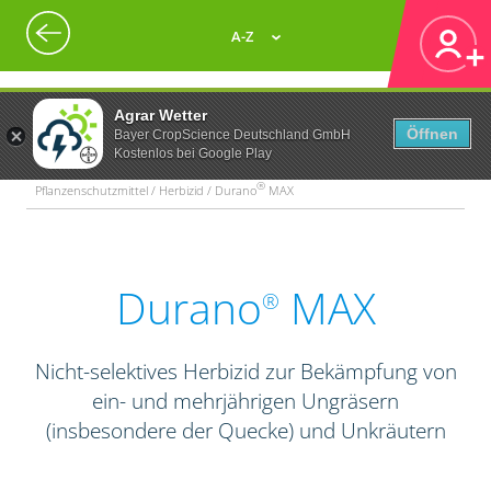
A-Z
Agrar Wetter
Öffnen
Bayer CropScience Deutschland GmbH
Kostenlos bei Google Play
®
Pflanzenschutzmittel / Herbizid / Durano
MAX
Durano
MAX
®
Nicht-selektives Herbizid zur Bekämpfung von
ein- und mehrjährigen Ungräsern
(insbesondere der Quecke) und Unkräutern