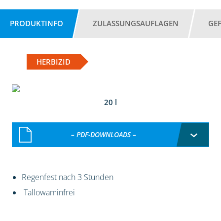
PRODUKTINFO
ZULASSUNGSAUFLAGEN
GE
HERBIZID
20 l
– PDF-DOWNLOADS –
Regenfest nach 3 Stunden
Tallowaminfrei