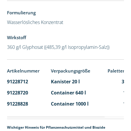
Formulierung
Wasserlösliches Konzentrat
Wirkstoff
360 g/l Glyphosat ((485,39 g/l Isopropylamin-Salz))
Artikelnummer
Verpackungsgröße
Palettenei
91228712
Kanister 20 l
32
91228720
Container 640 l
1
91228828
Container 1000 l
1
Wichtiger Hinweis für Pflanzenschutzmittel und Biozide