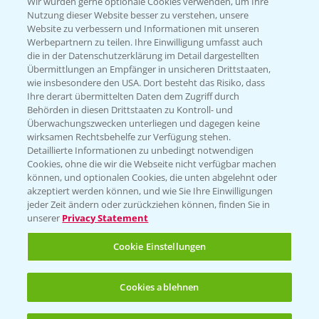
T.
+49 (0)174 346 564 1
Wir würden gerne optionale Cookies verwenden, um Ihre
Nutzung dieser Website besser zu verstehen, unsere
Website zu verbessern und Informationen mit unseren
KONTAKT
Werbepartnern zu teilen. Ihre Einwilligung umfasst auch
die in der Datenschutzerklärung im Detail dargestellten
Übermittlungen an Empfänger in unsicheren Drittstaaten,
Hilfe in Notfällen
wie insbesondere den USA. Dort besteht das Risiko, dass
Ihre derart übermittelten Daten dem Zugriff durch
T.
+49 (0)214/30-20220
Behörden in diesen Drittstaaten zu Kontroll- und
Überwachungszwecken unterliegen und dagegen keine
wirksamen Rechtsbehelfe zur Verfügung stehen.
Detaillierte Informationen zu unbedingt notwendigen
Cookies, ohne die wir die Webseite nicht verfügbar machen
können, und optionalen Cookies, die unten abgelehnt oder
akzeptiert werden können, und wie Sie Ihre Einwilligungen
jeder Zeit ändern oder zurückziehen können, finden Sie in
Folgen Sie uns
unserer
Privacy Statement
Cookie Einstellungen
Cookies ablehnen