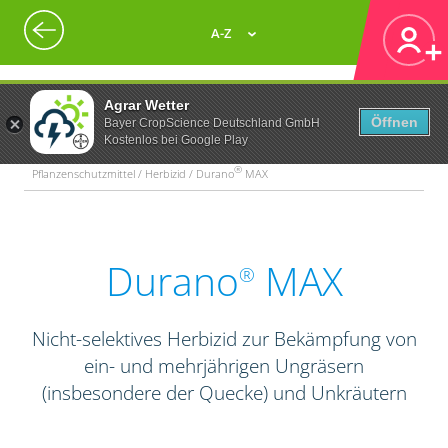
A-Z
Agrar Wetter
Öffnen
Bayer CropScience Deutschland GmbH
Kostenlos bei Google Play
®
Pflanzenschutzmittel / Herbizid / Durano
MAX
Durano
MAX
®
Nicht-selektives Herbizid zur Bekämpfung von
ein- und mehrjährigen Ungräsern
(insbesondere der Quecke) und Unkräutern