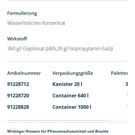
Formulierung
Wasserlösliches Konzentrat
Wirkstoff
360 g/l Glyphosat ((485,39 g/l Isopropylamin-Salz))
Artikelnummer
Verpackungsgröße
Palettenei
91228712
Kanister 20 l
32
91228720
Container 640 l
1
91228828
Container 1000 l
1
Wichtiger Hinweis für Pflanzenschutzmittel und Biozide