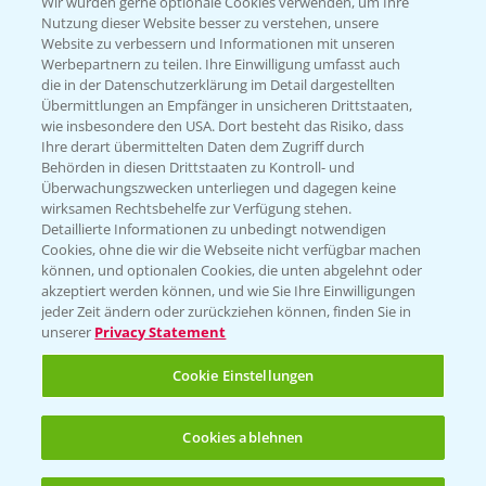
T.
+49 (0)174 346 564 1
Wir würden gerne optionale Cookies verwenden, um Ihre
Nutzung dieser Website besser zu verstehen, unsere
Website zu verbessern und Informationen mit unseren
KONTAKT
Werbepartnern zu teilen. Ihre Einwilligung umfasst auch
die in der Datenschutzerklärung im Detail dargestellten
Übermittlungen an Empfänger in unsicheren Drittstaaten,
Hilfe in Notfällen
wie insbesondere den USA. Dort besteht das Risiko, dass
Ihre derart übermittelten Daten dem Zugriff durch
T.
+49 (0)214/30-20220
Behörden in diesen Drittstaaten zu Kontroll- und
Überwachungszwecken unterliegen und dagegen keine
wirksamen Rechtsbehelfe zur Verfügung stehen.
Detaillierte Informationen zu unbedingt notwendigen
Cookies, ohne die wir die Webseite nicht verfügbar machen
können, und optionalen Cookies, die unten abgelehnt oder
akzeptiert werden können, und wie Sie Ihre Einwilligungen
jeder Zeit ändern oder zurückziehen können, finden Sie in
Folgen Sie uns
unserer
Privacy Statement
Cookie Einstellungen
Cookies ablehnen