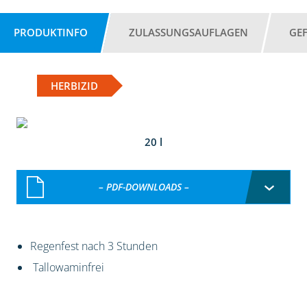
PRODUKTINFO
ZULASSUNGSAUFLAGEN
GE
HERBIZID
20 l
– PDF-DOWNLOADS –
Regenfest nach 3 Stunden
Tallowaminfrei