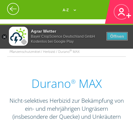
A-Z
Agrar Wetter
Öffnen
Bayer CropScience Deutschland GmbH
Kostenlos bei Google Play
®
Pflanzenschutzmittel / Herbizid / Durano
MAX
Durano
MAX
®
Nicht-selektives Herbizid zur Bekämpfung von
ein- und mehrjährigen Ungräsern
(insbesondere der Quecke) und Unkräutern