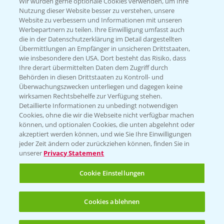
T.
+49 (0)174 346 564 1
Wir würden gerne optionale Cookies verwenden, um Ihre
Nutzung dieser Website besser zu verstehen, unsere
Website zu verbessern und Informationen mit unseren
KONTAKT
Werbepartnern zu teilen. Ihre Einwilligung umfasst auch
die in der Datenschutzerklärung im Detail dargestellten
Übermittlungen an Empfänger in unsicheren Drittstaaten,
Hilfe in Notfällen
wie insbesondere den USA. Dort besteht das Risiko, dass
Ihre derart übermittelten Daten dem Zugriff durch
T.
+49 (0)214/30-20220
Behörden in diesen Drittstaaten zu Kontroll- und
Überwachungszwecken unterliegen und dagegen keine
wirksamen Rechtsbehelfe zur Verfügung stehen.
Detaillierte Informationen zu unbedingt notwendigen
Cookies, ohne die wir die Webseite nicht verfügbar machen
können, und optionalen Cookies, die unten abgelehnt oder
akzeptiert werden können, und wie Sie Ihre Einwilligungen
jeder Zeit ändern oder zurückziehen können, finden Sie in
Folgen Sie uns
unserer
Privacy Statement
Cookie Einstellungen
Cookies ablehnen