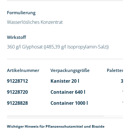
Formulierung
Wasserlösliches Konzentrat
Wirkstoff
360 g/l Glyphosat ((485,39 g/l Isopropylamin-Salz))
Artikelnummer
Verpackungsgröße
Palettenei
91228712
Kanister 20 l
32
91228720
Container 640 l
1
91228828
Container 1000 l
1
Wichtiger Hinweis für Pflanzenschutzmittel und Biozide