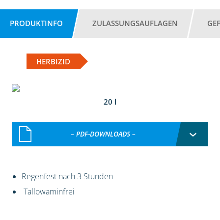
PRODUKTINFO
ZULASSUNGSAUFLAGEN
GE
HERBIZID
20 l
– PDF-DOWNLOADS –
Regenfest nach 3 Stunden
Tallowaminfrei