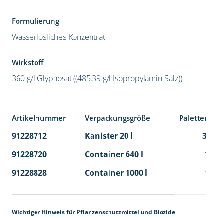
Formulierung
Wasserlösliches Konzentrat
Wirkstoff
360 g/l Glyphosat ((485,39 g/l Isopropylamin-Salz))
Artikelnummer
Verpackungsgröße
Palettenei
91228712
Kanister 20 l
32
91228720
Container 640 l
1
91228828
Container 1000 l
1
Wichtiger Hinweis für Pflanzenschutzmittel und Biozide