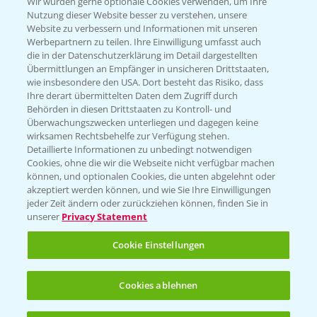
T.
+49 (0)174 346 564 1
Wir würden gerne optionale Cookies verwenden, um Ihre
Nutzung dieser Website besser zu verstehen, unsere
Website zu verbessern und Informationen mit unseren
KONTAKT
Werbepartnern zu teilen. Ihre Einwilligung umfasst auch
die in der Datenschutzerklärung im Detail dargestellten
Übermittlungen an Empfänger in unsicheren Drittstaaten,
Hilfe in Notfällen
wie insbesondere den USA. Dort besteht das Risiko, dass
Ihre derart übermittelten Daten dem Zugriff durch
T.
+49 (0)214/30-20220
Behörden in diesen Drittstaaten zu Kontroll- und
Überwachungszwecken unterliegen und dagegen keine
wirksamen Rechtsbehelfe zur Verfügung stehen.
Detaillierte Informationen zu unbedingt notwendigen
Cookies, ohne die wir die Webseite nicht verfügbar machen
können, und optionalen Cookies, die unten abgelehnt oder
akzeptiert werden können, und wie Sie Ihre Einwilligungen
jeder Zeit ändern oder zurückziehen können, finden Sie in
Folgen Sie uns
unserer
Privacy Statement
Cookie Einstellungen
Cookies ablehnen