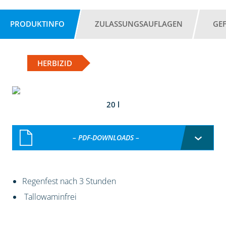
PRODUKTINFO
ZULASSUNGSAUFLAGEN
GE
HERBIZID
20 l
– PDF-DOWNLOADS –
Regenfest nach 3 Stunden
Tallowaminfrei