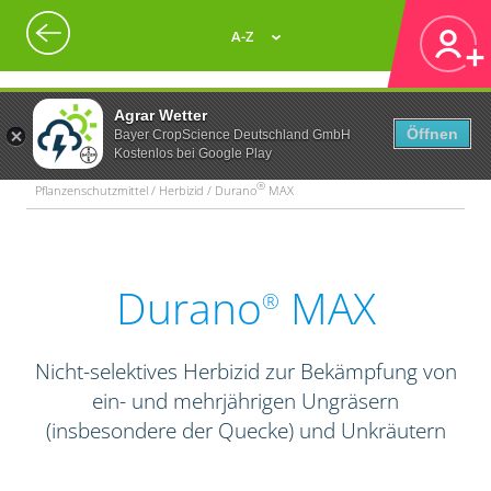
A-Z
Agrar Wetter
Öffnen
Bayer CropScience Deutschland GmbH
Kostenlos bei Google Play
®
Pflanzenschutzmittel / Herbizid / Durano
MAX
Durano
MAX
®
Nicht-selektives Herbizid zur Bekämpfung von
ein- und mehrjährigen Ungräsern
(insbesondere der Quecke) und Unkräutern