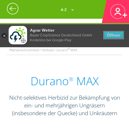
A-Z
Agrar Wetter
Öffnen
Bayer CropScience Deutschland GmbH
Kostenlos bei Google Play
®
Pflanzenschutzmittel / Herbizid / Durano
MAX
Durano
MAX
®
Nicht-selektives Herbizid zur Bekämpfung von
ein- und mehrjährigen Ungräsern
(insbesondere der Quecke) und Unkräutern