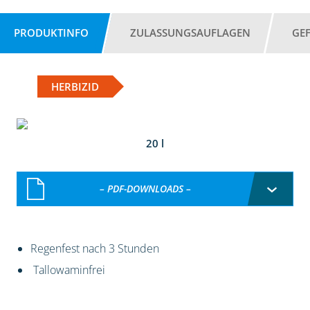
PRODUKTINFO
ZULASSUNGSAUFLAGEN
GE
HERBIZID
20 l
– PDF-DOWNLOADS –
Regenfest nach 3 Stunden
Tallowaminfrei