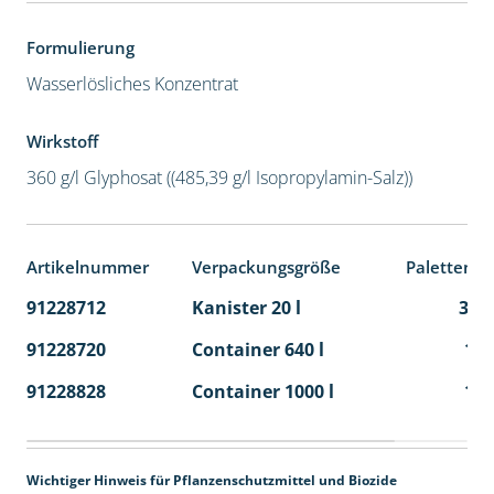
Formulierung
Wasserlösliches Konzentrat
Wirkstoff
360 g/l Glyphosat ((485,39 g/l Isopropylamin-Salz))
Artikelnummer
Verpackungsgröße
Palettenei
91228712
Kanister 20 l
32
91228720
Container 640 l
1
91228828
Container 1000 l
1
Wichtiger Hinweis für Pflanzenschutzmittel und Biozide