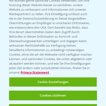
T.
+49 (0)174 346 564 1
Wir würden gerne optionale Cookies verwenden, um Ihre
Nutzung dieser Website besser zu verstehen, unsere
Website zu verbessern und Informationen mit unseren
KONTAKT
Werbepartnern zu teilen. Ihre Einwilligung umfasst auch
die in der Datenschutzerklärung im Detail dargestellten
Übermittlungen an Empfänger in unsicheren Drittstaaten,
Hilfe in Notfällen
wie insbesondere den USA. Dort besteht das Risiko, dass
Ihre derart übermittelten Daten dem Zugriff durch
T.
+49 (0)214/30-20220
Behörden in diesen Drittstaaten zu Kontroll- und
Überwachungszwecken unterliegen und dagegen keine
wirksamen Rechtsbehelfe zur Verfügung stehen.
Detaillierte Informationen zu unbedingt notwendigen
Cookies, ohne die wir die Webseite nicht verfügbar machen
können, und optionalen Cookies, die unten abgelehnt oder
akzeptiert werden können, und wie Sie Ihre Einwilligungen
jeder Zeit ändern oder zurückziehen können, finden Sie in
Folgen Sie uns
unserer
Privacy Statement
Cookie Einstellungen
Cookies ablehnen