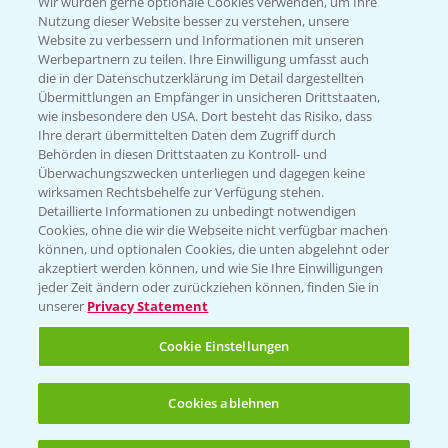
T.
+49 (0)174 346 564 1
Wir würden gerne optionale Cookies verwenden, um Ihre
Nutzung dieser Website besser zu verstehen, unsere
Website zu verbessern und Informationen mit unseren
KONTAKT
Werbepartnern zu teilen. Ihre Einwilligung umfasst auch
die in der Datenschutzerklärung im Detail dargestellten
Übermittlungen an Empfänger in unsicheren Drittstaaten,
Hilfe in Notfällen
wie insbesondere den USA. Dort besteht das Risiko, dass
Ihre derart übermittelten Daten dem Zugriff durch
T.
+49 (0)214/30-20220
Behörden in diesen Drittstaaten zu Kontroll- und
Überwachungszwecken unterliegen und dagegen keine
wirksamen Rechtsbehelfe zur Verfügung stehen.
Detaillierte Informationen zu unbedingt notwendigen
Cookies, ohne die wir die Webseite nicht verfügbar machen
können, und optionalen Cookies, die unten abgelehnt oder
akzeptiert werden können, und wie Sie Ihre Einwilligungen
jeder Zeit ändern oder zurückziehen können, finden Sie in
Folgen Sie uns
unserer
Privacy Statement
Cookie Einstellungen
Cookies ablehnen