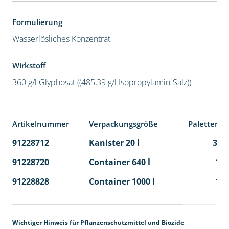
Formulierung
Wasserlösliches Konzentrat
Wirkstoff
360 g/l Glyphosat ((485,39 g/l Isopropylamin-Salz))
Artikelnummer
Verpackungsgröße
Palettenei
91228712
Kanister 20 l
32
91228720
Container 640 l
1
91228828
Container 1000 l
1
Wichtiger Hinweis für Pflanzenschutzmittel und Biozide