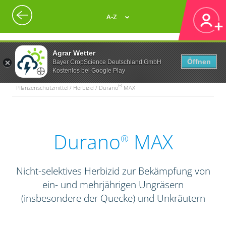
A-Z
Agrar Wetter
Öffnen
Bayer CropScience Deutschland GmbH
Kostenlos bei Google Play
®
Pflanzenschutzmittel / Herbizid / Durano
MAX
Durano
MAX
®
Nicht-selektives Herbizid zur Bekämpfung von
ein- und mehrjährigen Ungräsern
(insbesondere der Quecke) und Unkräutern