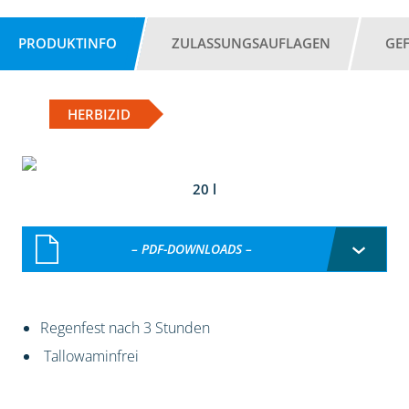
PRODUKTINFO
ZULASSUNGSAUFLAGEN
GE
HERBIZID
20 l
– PDF-DOWNLOADS –
Regenfest nach 3 Stunden
Tallowaminfrei