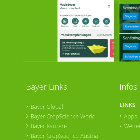
Bayer Links
Infos
LINKS
Bayer Global
Bayer CropScience World
Apps
Bayer Karriere
Wetter
Bayer CropScience Austria