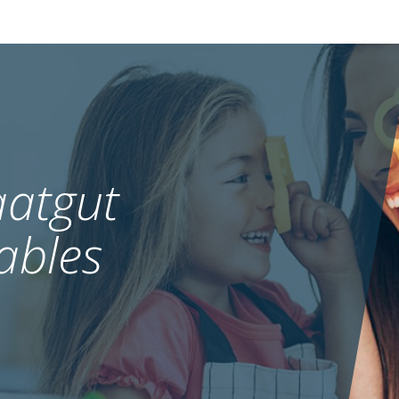
atgut
ables