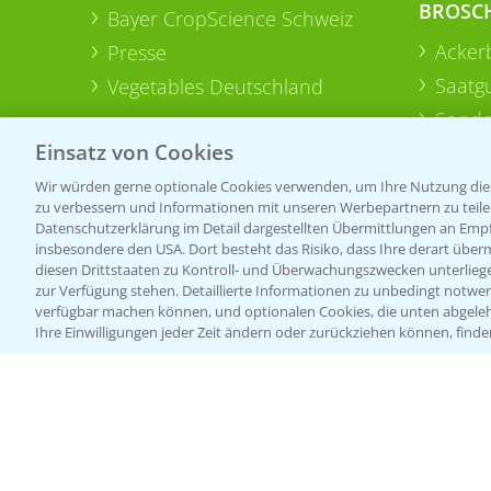
BROSC
Bayer CropScience Schweiz
Acker
Presse
Saatg
Vegetables Deutschland
Sonde
Einsatz von Cookies
Wir würden gerne optionale Cookies verwenden, um Ihre Nutzung dies
zu verbessern und Informationen mit unseren Werbepartnern zu teilen.
Datenschutzerklärung im Detail dargestellten Übermittlungen an Empfä
insbesondere den USA. Dort besteht das Risiko, dass Ihre derart über
diesen Drittstaaten zu Kontroll- und Überwachungszwecken unterlie
zur Verfügung stehen. Detaillierte Informationen zu unbedingt notwen
verfügbar machen können, und optionalen Cookies, die unten abgeleh
Ihre Einwilligungen jeder Zeit ändern oder zurückziehen können, finde