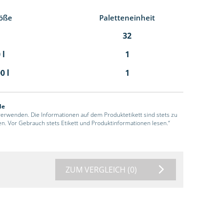
öße
Paletteneinheit
32
 l
1
0 l
1
de
 verwenden. Die Informationen auf dem Produktetikett sind stets zu
en. Vor Gebrauch stets Etikett und Produktinformationen lesen.“
ZUM VERGLEICH
(0)