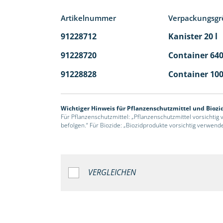
Artikelnummer
Verpackungsgr
91228712
Kanister 20 l
91228720
Container 640
91228828
Container 100
Wichtiger Hinweis für Pflanzenschutzmittel und Biozi
Für Pflanzenschutzmittel: „Pflanzenschutzmittel vorsichtig
befolgen.“ Für Biozide: „Biozidprodukte vorsichtig verwend
VERGLEICHEN