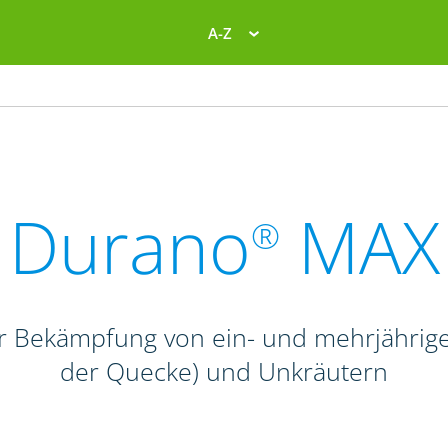
A-Z
Durano
MAX
®
zur Bekämpfung von ein- und mehrjähri
der Quecke) und Unkräutern