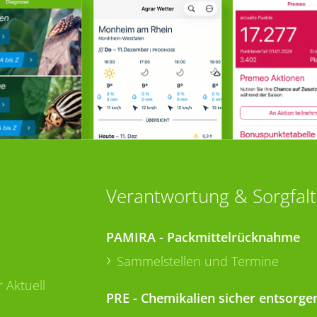
Verantwortung & Sorgfalt
PAMIRA - Packmittelrücknahme
Sammelstellen und Termine
 Aktuell
PRE - Chemikalien sicher entsorge