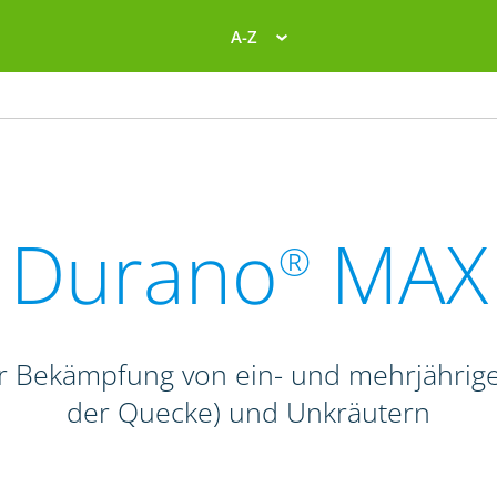
A-Z
Durano
MAX
®
zur Bekämpfung von ein- und mehrjähri
der Quecke) und Unkräutern