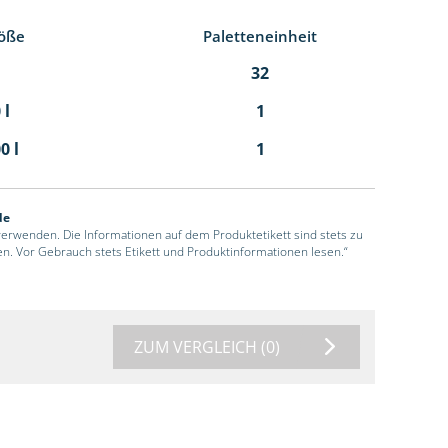
öße
Paletteneinheit
32
 l
1
0 l
1
de
 verwenden. Die Informationen auf dem Produktetikett sind stets zu
en. Vor Gebrauch stets Etikett und Produktinformationen lesen.“
ZUM VERGLEICH
(0)