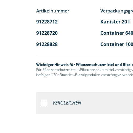
Artikelnummer
Verpackungsgr
91228712
Kanister 20 l
91228720
Container 640
91228828
Container 100
Wichtiger Hinweis für Pflanzenschutzmittel und Biozi
Für Pflanzenschutzmittel: „Pflanzenschutzmittel vorsichtig
befolgen.“ Für Biozide: „Biozidprodukte vorsichtig verwend
VERGLEICHEN