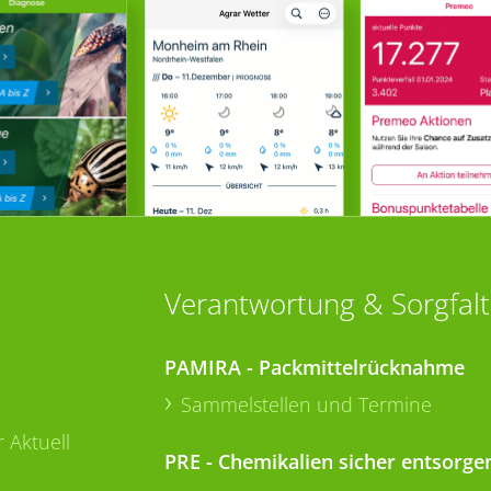
Verantwortung & Sorgfalt
PAMIRA - Packmittelrücknahme
Sammelstellen und Termine
 Aktuell
PRE - Chemikalien sicher entsorge