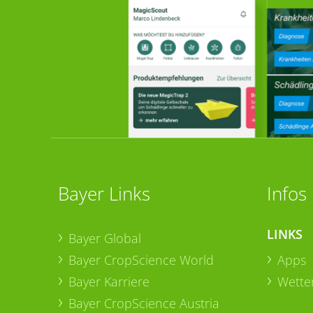
Bayer Links
Infos
LINKS
Bayer Global
Bayer CropScience World
Apps
Bayer Karriere
Wetter
Bayer CropScience Austria