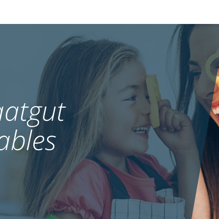
atgut
ables