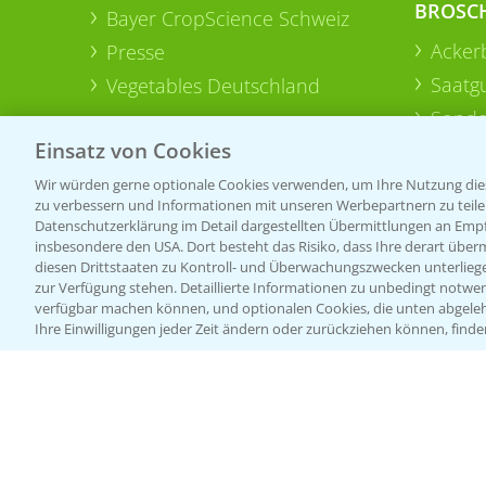
BROSC
Bayer CropScience Schweiz
Acker
Presse
Saatg
Vegetables Deutschland
Sonde
Einsatz von Cookies
Wir würden gerne optionale Cookies verwenden, um Ihre Nutzung dies
zu verbessern und Informationen mit unseren Werbepartnern zu teilen.
Datenschutzerklärung im Detail dargestellten Übermittlungen an Empfä
insbesondere den USA. Dort besteht das Risiko, dass Ihre derart über
diesen Drittstaaten zu Kontroll- und Überwachungszwecken unterlie
zur Verfügung stehen. Detaillierte Informationen zu unbedingt notwen
verfügbar machen können, und optionalen Cookies, die unten abgeleh
Ihre Einwilligungen jeder Zeit ändern oder zurückziehen können, finde