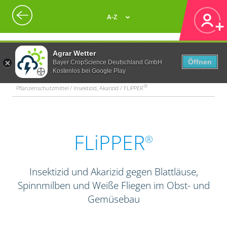
A-Z
Agrar Wetter
Öffnen
Bayer CropScience Deutschland GmbH
Kostenlos bei Google Play
®
Pflanzenschutzmittel / Insektizid, Akarizid / FLiPPER
FLiPPER
®
Insektizid und Akarizid gegen Blattläuse,
Spinnmilben und Weiße Fliegen im Obst- und
Gemüsebau