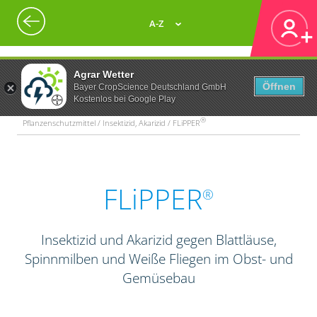
A-Z
Agrar Wetter
Öffnen
Bayer CropScience Deutschland GmbH
Kostenlos bei Google Play
®
Pflanzenschutzmittel / Insektizid, Akarizid / FLiPPER
FLiPPER
®
Insektizid und Akarizid gegen Blattläuse,
Spinnmilben und Weiße Fliegen im Obst- und
Gemüsebau