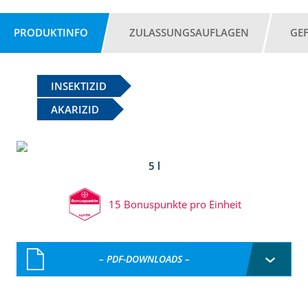
PRODUKTINFO
ZULASSUNGSAUFLAGEN
GE
INSEKTIZID
AKARIZID
5 l
15 Bonuspunkte pro Einheit
– PDF-DOWNLOADS –