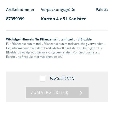
Artikelnummer
Verpackungsgröße
Palettene
87359999
Karton 4 x 5 l Kanister
40
Wichtiger Hinweis für Pflanzenschutzmittel und Biozide
Für Pflanzenschutzmittel: „Pflanzenschutzmittel vorsichtig verwenden.
Die Informationen auf dem Produktetikett sind stets zu befolgen.“ Für
Biozide: „Biozidprodukte vorsichtig verwenden. Vor Gebrauch stets
Etikett und Produktinformationen lesen.“
VERGLEICHEN
ZUM VERGLEICH
(0)