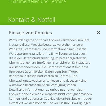
Sammelstellen und Termine
Kontakt & Notfall
Einsatz von Cookies
Beratung auf WhatsApp
T.
+49 (0)174 346 564 1
Wir würden gerne optionale Cookies verwenden, um Ihre
Nutzung dieser Website besser zu verstehen, unsere
Website zu verbessern und Informationen mit unseren
KONTAKT
Werbepartnern zu teilen. Ihre Einwilligung umfasst auch
die in der Datenschutzerklärung im Detail dargestellten
Übermittlungen an Empfänger in unsicheren Drittstaaten,
Hilfe in Notfällen
wie insbesondere den USA. Dort besteht das Risiko, dass
Ihre derart übermittelten Daten dem Zugriff durch
T.
+49 (0)214/30-20220
Behörden in diesen Drittstaaten zu Kontroll- und
Überwachungszwecken unterliegen und dagegen keine
wirksamen Rechtsbehelfe zur Verfügung stehen.
Detaillierte Informationen zu unbedingt notwendigen
Cookies, ohne die wir die Webseite nicht verfügbar machen
können, und optionalen Cookies, die unten abgelehnt oder
akzeptiert werden können, und wie Sie Ihre Einwilligungen